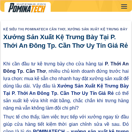
Skip
to
content
KỆ SIÊU THỊ POMINATECH CẦN THƠ
,
XƯỞNG SẢN XUẤT KỆ TRƯNG BÀY
Xưởng Sản Xuất Kệ Trưng Bày Tại P.
Thới An Đông Tp. Cần Thơ Uy Tín Giá Rẻ
Khi cần đầu tư kệ trưng bày cho cửa hàng tại
P. Thới An
Đông Tp. Cần Thơ
, nhiều chủ kinh doanh đứng trước hai
lựa chọn: mua kệ sẵn cho nhanh hay đặt xưởng sản xuất để
dùng lâu dài. Vậy đâu là
Xưởng Sản Xuất Kệ Trưng Bày
Tại P. Thới An Đông Tp. Cần Thơ Uy Tín Giá Rẻ
có thể
sản xuất kệ vừa khít mặt bằng, chắc chắn khi trưng hàng
nặng mà vẫn không làm đội chi phí?
Thực tế cho thấy, làm việc trực tiếp với xưởng ngay từ đầu
giúp cửa hàng tiết kiệm thời gian chỉnh sửa về sau. Đó
cũng là lý do
POMINATECH – xưởng sản xuất kệ trưng