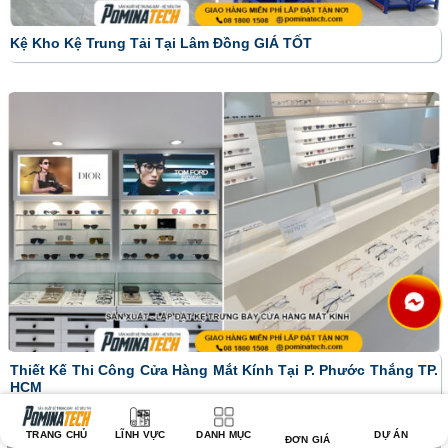
Kệ Kho Kệ Trung Tải Tại Lâm Đồng GIÁ TỐT
Thiết Kế Thi Công Cửa Hàng Mắt Kính Tại P. Phước Thắng TP.
HCM
TRANG CHỦ
LĨNH VỰC
DANH MỤC
DỰ ÁN
ĐƠN GIÁ