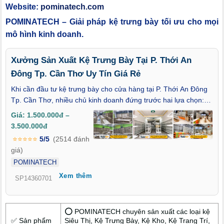
Website:
pominatech.com
POMINATECH – Giải pháp kệ trưng bày tối ưu cho mọi
mô hình kinh doanh.
Xưởng Sản Xuất Kệ Trưng Bày Tại P. Thới An
Đông Tp. Cần Thơ Uy Tín Giá Rẻ
Khi cần đầu tư kệ trưng bày cho cửa hàng tại P. Thới An Đông
Tp. Cần Thơ, nhiều chủ kinh doanh đứng trước hai lựa chọn:
mua kệ sẵn cho nhanh hay đặt xưởng sản xuất để dùng lâu
Giá: 1.500.000đ –
dài. Vậy đâu là Xưởng Sản Xuất Kệ Trưng Bày Tại P. Thới An
3.500.000đ
Đông Tp. Cần Thơ Uy Tín Giá Rẻ có thể sản xuất kệ vừa khít
⭐⭐⭐⭐⭐
5/5
(2514 đánh
mặt bằng, chắc chắn khi trưng hàng nặng mà vẫn không làm
giá)
đội chi phí? Thực tế cho thấy, làm việc trực tiếp với xưởng ngay
POMINATECH
từ đầu giúp cửa hàng tiết kiệm thời gian chỉnh sửa về sau. Đó
Xem thêm
cũng là lý do POMINATECH – xưởng sản xuất kệ trưng bày với
SP14360701
hơn 13 năm kinh nghiệm được nhiều khách hàng tại P. Thới An
Đông – TP. Cần Thơ lựa chọn.
⭕ POMINATECH chuyên sản xuất các loại kệ
✅ Sản phẩm
Siêu Thị, Kệ Trưng Bày, Kệ Kho, Kệ Trang Trí,