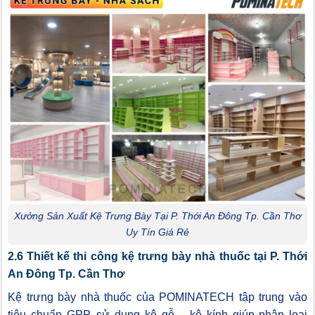
Xưởng Sản Xuất Kệ Trưng Bày Tại P. Thới An Đông Tp. Cần Thơ
Uy Tín Giá Rẻ
2.6 Thiết kế thi công kệ trưng bày nhà thuốc tại P. Thới
An Đông Tp. Cần Thơ
Kệ trưng bày nhà thuốc của POMINATECH tập trung vào
tiêu chuẩn GPP, sử dụng kệ gỗ – kệ kính giúp phân loại