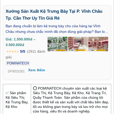
Xưởng Sản Xuất Kệ Trưng Bày Tại P. Vĩnh Châu
Tp. Cần Thơ Uy Tín Giá Rẻ
Bạn đang chuẩn bị làm kệ trưng bày cho cửa hàng tại Vĩnh
Châu nhưng chưa chắc mình đã chọn đúng giải pháp? Bạn lo
đặt kệ xong mới phát hiện không phù hợp cách bán hàng, phải
Giá: 1.500.000đ –
tháo ra làm lại rất tốn kém? Và điều bạn đang cần lúc này có
3.500.000đ
phải là Xưởng Sản Xuất Kệ Trưng Bày Tại P. Vĩnh Châu Tp.
⭐⭐⭐⭐⭐
5/5
(2911 đánh
Cần Thơ Uy Tín Giá Rẻ – nơi có thể tư vấn rõ ràng, làm kệ
giá)
đúng công năng ngay từ lần đầu? Đó chính là những câu hỏi
POMINATECH
mà POMINATECH – xưởng sản xuất kệ trưng bày với hơn 13
Xem thêm
năm kinh nghiệm thường xuyên nhận được từ các chủ cửa
SP9031001
hàng tại Vĩnh Châu khi bắt đầu đầu tư hệ thống trưng bày.
⭕ POMINATECH chuyên sản xuất các loại kệ
✅ Sản phẩm
Siêu Thị, Kệ Trưng Bày, Kệ Kho, Kệ Trang Trí,
Kệ Siêu Thị,
Quầy Thanh Toán. Sản phẩm của chúng tôi
Kệ Trưng Bày,
được thiết kế và sản xuất với chất liệu bền đẹp,
Kệ Kho
tối ưu không gian trưng bày và lưu trữ cho mọi
cửa hàng, siêu thị và doanh nghiệp.