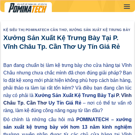
Skip
to
content
KỆ SIÊU THỊ POMINATECH CẦN THƠ
,
XƯỞNG SẢN XUẤT KỆ TRƯNG BÀY
Xưởng Sản Xuất Kệ Trưng Bày Tại P.
Vĩnh Châu Tp. Cần Thơ Uy Tín Giá Rẻ
Bạn đang chuẩn bị làm kệ trưng bày cho cửa hàng tại Vĩnh
Châu nhưng chưa chắc mình đã chọn đúng giải pháp? Bạn
lo đặt kệ xong mới phát hiện không phù hợp cách bán hàng,
phải tháo ra làm lại rất tốn kém? Và điều bạn đang cần lúc
này có phải là
Xưởng Sản Xuất Kệ Trưng Bày Tại
P. Vĩnh
Châu Tp. Cần Thơ
Uy Tín Giá Rẻ
– nơi có thể tư vấn rõ
ràng, làm kệ đúng công năng ngay từ lần đầu?
Đó chính là những câu hỏi mà
POMINATECH – xưởng
sản xuất kệ trưng bày với hơn 13 năm kinh nghiệm
thường xuyên nhận được từ các chủ cửa hàng tại Vĩnh