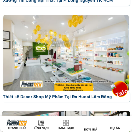
Xưởng Thi Công Nội Thất Tại P. Long Nguyên TP. HCM
Thiết kế Decor Shop Mỹ Phẩm Tại Đạ Huoai Lâm Đồng
TRANG CHỦ
LĨNH VỰC
DANH MỤC
DỰ ÁN
ĐƠN GIÁ