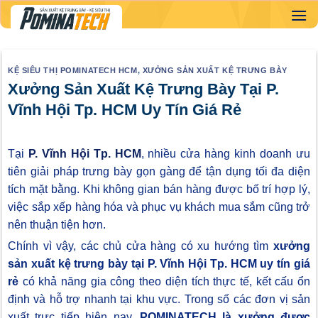
Skip
to
content
KỆ SIÊU THỊ POMINATECH HCM
,
XƯỞNG SẢN XUẤT KỆ TRƯNG BÀY
Xưởng Sản Xuất Kệ Trưng Bày Tại P.
Vĩnh Hội Tp. HCM Uy Tín Giá Rẻ
Tại
P. Vĩnh Hội Tp. HCM
, nhiều cửa hàng kinh doanh ưu
tiên giải pháp trưng bày gọn gàng để tận dụng tối đa diện
tích mặt bằng. Khi không gian bán hàng được bố trí hợp lý,
việc sắp xếp hàng hóa và phục vụ khách mua sắm cũng trở
nên thuận tiện hơn.
Chính vì vậy, các chủ cửa hàng có xu hướng tìm
xưởng
sản xuất kệ trưng bày tại P. Vĩnh Hội Tp. HCM uy tín giá
rẻ
có khả năng gia công theo diện tích thực tế, kết cấu ổn
định và hỗ trợ nhanh tại khu vực. Trong số các đơn vị sản
xuất trực tiếp hiện nay,
POMINATECH là xưởng được