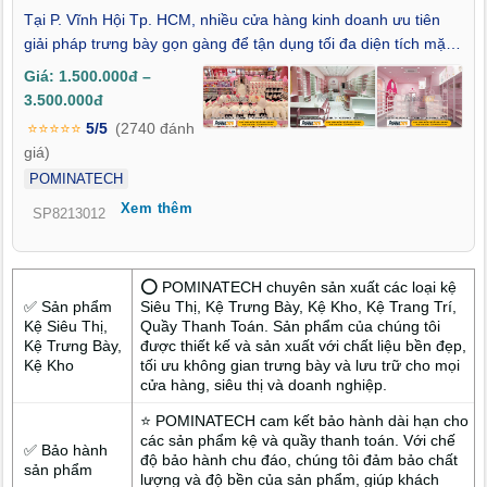
Tại P. Vĩnh Hội Tp. HCM, nhiều cửa hàng kinh doanh ưu tiên
giải pháp trưng bày gọn gàng để tận dụng tối đa diện tích mặt
bằng. Khi không gian bán hàng được bố trí hợp lý, việc sắp xếp
Giá: 1.500.000đ –
hàng hóa và phục vụ khách mua sắm cũng trở nên thuận tiện
3.500.000đ
hơn. Chính vì vậy, các chủ cửa hàng có xu hướng tìm xưởng
⭐⭐⭐⭐⭐
5/5
(2740 đánh
sản xuất kệ trưng bày tại P. Vĩnh Hội Tp. HCM uy tín giá rẻ có
giá)
khả năng gia công theo diện tích thực tế, kết cấu ổn định và hỗ
POMINATECH
trợ nhanh tại khu vực. Trong số các đơn vị sản xuất trực tiếp
Xem thêm
hiện nay, POMINATECH là xưởng được khách hàng tại Vĩnh
SP8213012
Hội lựa chọn khi cần giải pháp kệ trưng bày phù hợp với nhu
cầu sử dụng lâu dài.
⭕ POMINATECH chuyên sản xuất các loại kệ
✅ Sản phẩm
Siêu Thị, Kệ Trưng Bày, Kệ Kho, Kệ Trang Trí,
Kệ Siêu Thị,
Quầy Thanh Toán. Sản phẩm của chúng tôi
Kệ Trưng Bày,
được thiết kế và sản xuất với chất liệu bền đẹp,
Kệ Kho
tối ưu không gian trưng bày và lưu trữ cho mọi
cửa hàng, siêu thị và doanh nghiệp.
⭐ POMINATECH cam kết bảo hành dài hạn cho
các sản phẩm kệ và quầy thanh toán. Với chế
✅ Bảo hành
độ bảo hành chu đáo, chúng tôi đảm bảo chất
sản phẩm
lượng và độ bền của sản phẩm, giúp khách