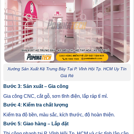
Xưởng Sản Xuất Kệ Trưng Bày Tại P. Vĩnh Hội Tp. HCM Uy Tín
Giá Rẻ
Bước 3: Sản xuất – Gia công
Gia công CNC, cắt gỗ, sơn tĩnh điện, lắp ráp tỉ mỉ.
Bước 4: Kiểm tra chất lượng
Kiểm tra độ bền, màu sắc, kích thước, độ hoàn thiện.
Bước 5: Giao hàng – Lắp đặt
Thi công nhanh tại P. Vĩnh Hội Tp. HCM và các tỉnh lân cận.