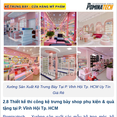
Xưởng Sản Xuất Kệ Trưng Bày Tại P. Vĩnh Hội Tp. HCM Uy Tín
Giá Rẻ
2.8 Thiết kế thi công kệ trưng bày shop phụ kiện & quà
tặng tại P. Vĩnh Hội Tp. HCM
Pominatech – Xưởng sản xuất các mẫu kệ treo móc, kệ