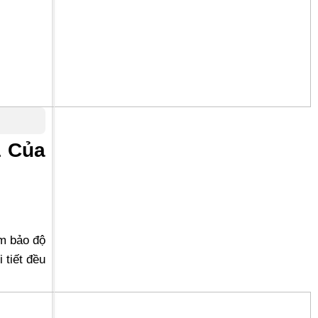
1 Của
ảm bảo độ
 tiết đều