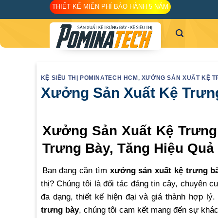
Skip
THIẾT KẾ MIỄN PHÍ BẢO HÀNH 5 NĂM
to
content
KỆ SIÊU THỊ POMINATECH HCM
,
XƯỞNG SẢN XUẤT KỆ 
Xưởng Sản Xuất Kệ Trưng
Xưởng Sản Xuất Kệ Trưng
Trưng Bày, Tăng Hiệu Quả
Bạn đang cần tìm
xưởng sản xuất kệ trưng b
thị? Chúng tôi là đối tác đáng tin cậy, chuyên 
đa dạng, thiết kế hiện đại và giá thành hợp l
trưng bày
, chúng tôi cam kết mang đến sự khác