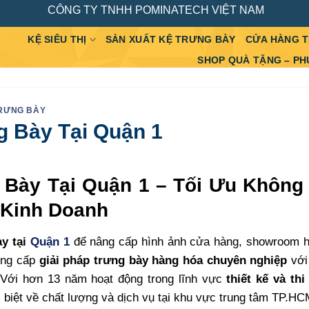
CÔNG TY TNHH POMINATECH VIỆT NAM
KỆ SIÊU THỊ
SẢN XUẤT KỆ TRƯNG BÀY
CỬA HÀNG 
SHOP QUÀ TẶNG – PH
TRƯNG BÀY
 Bày Tại Quận 1
 Bày Tại Quận 1 – Tối Ưu Không
 Kinh Doanh
ày tại
Quận 1
để nâng cấp hình ảnh cửa hàng, showroom h
cung cấp
giải pháp trưng bày hàng hóa chuyên nghiệp
với
ý. Với hơn 13 năm hoạt động trong lĩnh vực
thiết kế và th
 biệt về chất lượng và dịch vụ tại khu vực trung tâm TP.HC