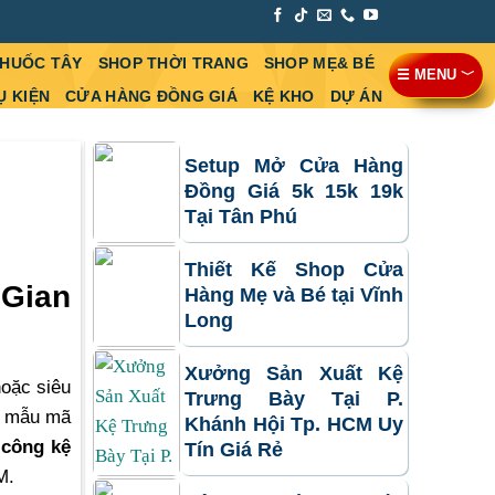
THUỐC TÂY
SHOP THỜI TRANG
SHOP MẸ& BÉ
☰ MENU ﹀
Ụ KIỆN
CỬA HÀNG ĐỒNG GIÁ
KỆ KHO
DỰ ÁN
Setup Mở Cửa Hàng
Đồng Giá 5k 15k 19k
Tại Tân Phú
Thiết Kế Shop Cửa
 Gian
Hàng Mẹ và Bé tại Vĩnh
Long
Xưởng Sản Xuất Kệ
oặc siêu
Trưng Bày Tại P.
 mẫu mã
Khánh Hội Tp. HCM Uy
i công kệ
Tín Giá Rẻ
M.