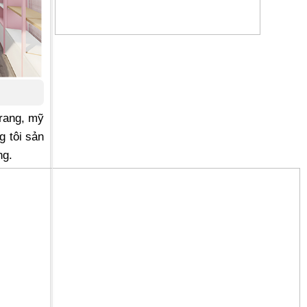
trang, mỹ
 tôi sản
ng.