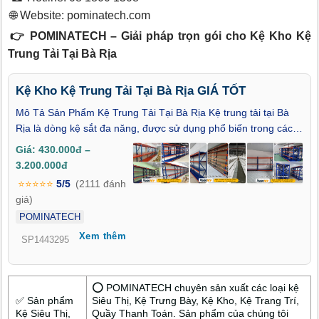
🌐 Website:
pominatech.com
👉 POMINATECH – Giải pháp trọn gói cho Kệ Kho Kệ
Trung Tải Tại Bà Rịa
Kệ Kho Kệ Trung Tải Tại Bà Rịa GIÁ TỐT
Mô Tả Sản Phẩm Kệ Trung Tải Tại Bà Rịa Kệ trung tải tại Bà
Rịa là dòng kệ sắt đa năng, được sử dụng phổ biến trong các
kho hàng doanh nghiệp, xưởng sản xuất, nhà kho chứa vật tư
Giá: 430.000đ –
hoặc cửa hàng. Sản phẩm có khả năng chịu lực từ 150kg đến
3.200.000đ
800kg mỗi tầng, phù hợp cho việc lưu trữ hàng hóa với tải trọng
⭐⭐⭐⭐⭐
5/5
(2111 đánh
trung bình. Cấu trúc kệ gồm khung thép sơn tĩnh điện chống
giá)
oxy hóa, mặt kệ có thể là tôn dày hoặc ván ép công nghiệp –
POMINATECH
đảm bảo độ chắc chắn và độ bền cao. Các tầng kệ có thể điều
Xem thêm
chỉnh độ cao linh hoạt, giúp dễ dàng phân loại và sắp xếp hàng
SP1443295
hóa theo từng kích thước khác nhau.
⭕ POMINATECH chuyên sản xuất các loại kệ
✅ Sản phẩm
Siêu Thị, Kệ Trưng Bày, Kệ Kho, Kệ Trang Trí,
Kệ Siêu Thị,
Quầy Thanh Toán. Sản phẩm của chúng tôi