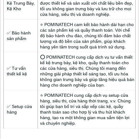
Kệ Trưng Bày,
được thiết kế và sản xuất với chất liệu bền đẹp,
Kệ Kho
tối ưu không gian trưng bày và lưu trữ cho mọi
cửa hàng, siêu thị và doanh nghiệp.
⭐ POMINATECH cam kết bảo hành dài hạn cho
các sản phẩm kệ và quầy thanh toán. Với chế
✅ Bảo hành
độ bảo hành chu đáo, chúng tôi đảm bảo chất
sản phẩm
lượng và độ bền của sản phẩm, giúp khách
hàng yên tâm trong suốt quá trình sử dụng.
⭕ POMINATECH cung cấp dịch vụ tư vấn thiết
kế kệ trưng bày, kệ kho, quầy thanh toán cho
✅ Tư vấn
các cửa hàng, siêu thị. Chúng tôi mang đến
thiết kế kệ
những giải pháp thiết kế sáng tạo, tối ưu hóa
không gian trưng bày và giúp tăng hiệu quả bán
hàng cho doanh nghiệp của bạn.
⭐ POMINATECH cung cấp dịch vụ setup cửa
hàng, siêu thị, cửa hàng thời trang, v.v. Chúng
✅ Setup cửa
tôi giúp bạn bố trí và sắp xếp các kệ, quầy
hàng
thanh toán sao cho hợp lý và thu hút khách
hàng, tạo ra một không gian mua sắm tiện lợi
và chuyên nghiệp.