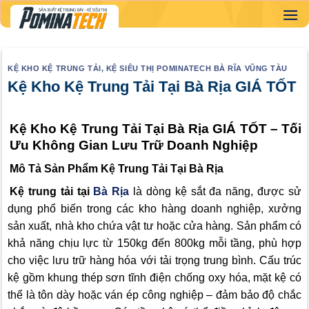
Skip
to
content
KỆ KHO KỆ TRUNG TẢI
,
KỆ SIÊU THỊ POMINATECH BÀ RĨA VŨNG TÀU
Kệ Kho Kệ Trung Tải Tại Bà Rịa GIÁ TỐT
Kệ Kho Kệ Trung Tải Tại Bà Rịa GIÁ TỐT – Tối
Ưu Không Gian Lưu Trữ Doanh Nghiệp
Mô Tả Sản Phẩm Kệ Trung Tải Tại Bà Rịa
Kệ trung tải tại
Bà Rịa
là dòng kệ sắt đa năng, được sử
dụng phổ biến trong các kho hàng doanh nghiệp, xưởng
sản xuất, nhà kho chứa vật tư hoặc cửa hàng. Sản phẩm có
khả năng chịu lực từ 150kg đến 800kg mỗi tầng, phù hợp
cho việc lưu trữ hàng hóa với tải trọng trung bình. Cấu trúc
kệ gồm khung thép sơn tĩnh điện chống oxy hóa, mặt kệ có
thể là tôn dày hoặc ván ép công nghiệp – đảm bảo độ chắc