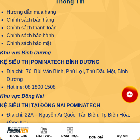
Thông Tin
Hướng dẫn mua hàng
Chính sách bán hàng
Chính sách thanh toán
Chính sách bảo hành
Chính sách bảo mật
Khu vực Bình Dương
KỆ SIÊU THỊ POMINATECH BÌNH DƯƠNG
Địa chỉ: 76 Bùi Văn Bình, Phú Lợi, Thủ Dầu Một, Bình
Dương
Hotline: 08 1800 1508
Khu vực Đồng Nai
KỆ SIÊU THỊ TẠI ĐỒNG NAI POMINATECH
Địa chỉ: 22A – Nguyễn Ái Quốc, Tân Biên, Tp Biên Hòa,
Đồng Nai
Số điện thoại: 08.1800.1508
TRANG CHỦ
LĨNH VỰC
DANH MỤC
DỰ ÁN
ĐƠN GIÁ
Khu vực Long An