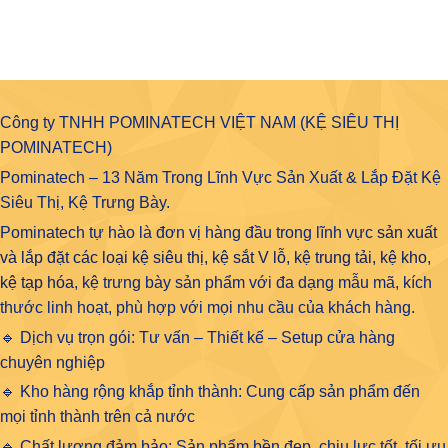
Công ty TNHH POMINATECH VIỆT NAM (KỆ SIÊU THỊ
POMINATECH)
Pominatech – 13 Năm Trong Lĩnh Vực Sản Xuất & Lắp Đặt Kệ
Siêu Thị, Kệ Trưng Bày.
Pominatech tự hào là đơn vị hàng đầu trong lĩnh vực
sản xuất
và lắp đặt các loại kệ siêu thị, kệ sắt V lỗ, kệ trung tải, kệ kho,
kệ tạp hóa
, kệ trưng bày sản phẩm với đa dạng mẫu mã, kích
thước linh hoạt, phù hợp với mọi nhu cầu của khách hàng.
🔹 Dịch vụ trọn gói: Tư vấn – Thiết kế – Setup cửa hàng
chuyên nghiệp
🔹 Kho hàng rộng khắp tỉnh thành: Cung cấp sản phẩm đến
mọi tỉnh thành trên cả nước
🔹 Chất lượng đảm bảo: Sản phẩm bền đẹp, chịu lực tốt, tối ưu