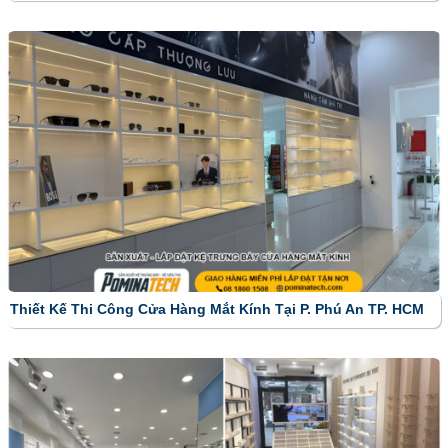
Thiết Kế Thi Công Cửa Hàng Mắt Kính Tại P. Phú An TP. HCM