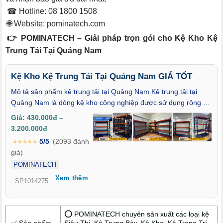
☎ Hotline: 08 1800 1508
🌐 Website:
pominatech.com
👉 POMINATECH – Giải pháp trọn gói cho Kệ Kho Kệ
Trung Tải Tại Quảng Nam
Kệ Kho Kệ Trung Tải Tại Quảng Nam GIÁ TỐT
Mô tả sản phẩm kệ trung tải tại Quảng Nam Kệ trung tải tại
Quảng Nam là dòng kệ kho công nghiệp được sử dụng rộng rãi
trong các nhà máy, cửa hàng, kho vật tư, kho linh kiện... với
Giá: 430.000đ –
khả năng chịu tải trung bình từ 150kg đến 800kg mỗi tầng. Kệ
3.200.000đ
được chế tạo bằng khung thép sơn tĩnh điện chống gỉ, mâm
⭐⭐⭐⭐⭐
5/5
(2093 đánh
tầng làm từ tôn dày hoặc gỗ ép công nghiệp, giúp tăng cường
giá)
độ cứng cáp và tuổi thọ. Thanh beam ngang có thể dễ dàng
POMINATECH
điều chỉnh khoảng cách giữa các tầng để bố trí hàng hóa linh
Xem thêm
hoạt theo chiều cao và kích thước thực tế.
SP1014275
⭕ POMINATECH chuyên sản xuất các loại kệ
✅ Sản phẩm
Siêu Thị, Kệ Trưng Bày, Kệ Kho, Kệ Trang Trí,