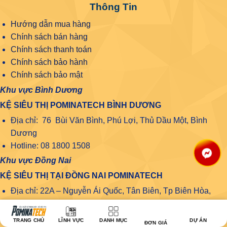
Thông Tin
Hướng dẫn mua hàng
Chính sách bán hàng
Chính sách thanh toán
Chính sách bảo hành
Chính sách bảo mật
Khu vực Bình Dương
KỆ SIÊU THỊ POMINATECH BÌNH DƯƠNG
Địa chỉ: 76 Bùi Văn Bình, Phú Lợi, Thủ Dầu Một, Bình
Dương
Hotline: 08 1800 1508
Khu vực Đồng Nai
KỆ SIÊU THỊ TẠI ĐỒNG NAI POMINATECH
Địa chỉ: 22A – Nguyễn Ái Quốc, Tân Biên, Tp Biên Hòa,
Đồng Nai
Số điện thoại: 08.1800.1508
TRANG CHỦ
LĨNH VỰC
DANH MỤC
DỰ ÁN
ĐƠN GIÁ