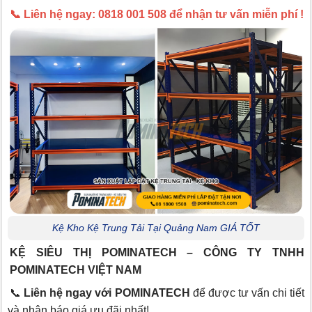
📞 Liên hệ ngay: 0818 001 508 để nhận tư vấn miễn phí !
Kệ Kho Kệ Trung Tải Tại Quảng Nam GIÁ TỐT
KỆ SIÊU THỊ POMINATECH – CÔNG TY TNHH
POMINATECH VIỆT NAM
📞
Liên hệ ngay với POMINATECH
để được tư vấn chi tiết
và nhận báo giá ưu đãi nhất!