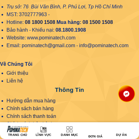
Trụ sở: 76 Bùi Văn Bình, P. Phú Lợi, Tp Hồ Chí Minh
MST: 3702777963 -
Hotline:
08 1800 1508
Mua hàng:
08 1500 1508
Bảo hành - Khiếu nại:
08.1800.1908
Website: www.pominatech.com
Email: pominatech@gmail.com - info@pominatech.com
Về Chúng Tôi
Giới thiệu
Liên hệ
Thông Tin
Hướng dẫn mua hàng
Chính sách bán hàng
Chính sách thanh toán
Chính sách bảo hành
Chính sách bảo mật
TRANG CHỦ
LĨNH VỰC
DANH MỤC
DỰ ÁN
ĐƠN GIÁ