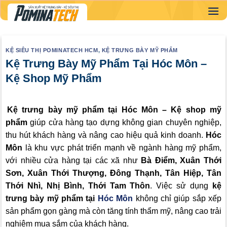
Skip
to
content
KỆ SIÊU THỊ POMINATECH HCM
,
KỆ TRƯNG BÀY MỸ PHẨM
Kệ Trưng Bày Mỹ Phẩm Tại Hóc Môn –
Kệ Shop Mỹ Phẩm
Kệ trưng bày mỹ phẩm tại Hóc Môn – Kệ shop mỹ
phẩm
giúp cửa hàng tạo dựng không gian chuyên nghiệp,
thu hút khách hàng và nâng cao hiệu quả kinh doanh.
Hóc
Môn
là khu vực phát triển mạnh về ngành hàng mỹ phẩm,
với nhiều cửa hàng tại các xã như
Bà Điểm, Xuân Thới
Sơn, Xuân Thới Thượng, Đông Thạnh, Tân Hiệp, Tân
Thới Nhì, Nhị Bình, Thới Tam Thôn
. Việc sử dụng
kệ
trưng bày mỹ phẩm tại
Hóc Môn
không chỉ giúp sắp xếp
sản phẩm gọn gàng mà còn tăng tính thẩm mỹ, nâng cao trải
nghiệm mua sắm của khách hàng.