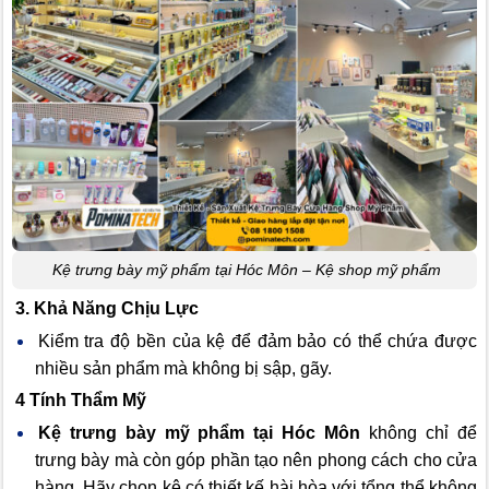
Kệ trưng bày mỹ phẩm tại Hóc Môn – Kệ shop mỹ phẩm
3. Khả Năng Chịu Lực
Kiểm tra độ bền của kệ để đảm bảo có thể chứa được
nhiều sản phẩm mà không bị sập, gãy.
4 Tính Thẩm Mỹ
Kệ trưng bày mỹ phẩm tại Hóc Môn
không chỉ để
trưng bày mà còn góp phần tạo nên phong cách cho cửa
hàng. Hãy chọn kệ có thiết kế hài hòa với tổng thể không