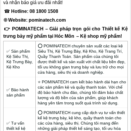
và nhận báo giá ưu đãi nhất!
☎
Hotline: 08 1800 1508
🌐
Website:
pominatech.com
👉 POMINATECH – Giải pháp trọn gói cho Thiết kế Kệ
trưng bày mỹ phẩm tại Hóc Môn
– Kệ shop mỹ phẩm!
⭕ POMINATECH chuyên sản xuất các loại kệ
✅ Sản phẩm
Siêu Thị, Kệ Trưng Bày, Kệ Kho, Kệ Trang Trí,
Kệ Siêu Thị,
Quầy Thanh Toán. Sản phẩm của chúng tôi
Kệ Trưng Bày,
được thiết kế và sản xuất với chất liệu bền đẹp,
Kệ Kho
tối ưu không gian trưng bày và lưu trữ cho mọi
cửa hàng, siêu thị và doanh nghiệp.
⭐ POMINATECH cam kết bảo hành dài hạn cho
các sản phẩm kệ và quầy thanh toán. Với chế
✅ Bảo hành
độ bảo hành chu đáo, chúng tôi đảm bảo chất
sản phẩm
lượng và độ bền của sản phẩm, giúp khách
hàng yên tâm trong suốt quá trình sử dụng.
⭕ POMINATECH cung cấp dịch vụ tư vấn thiết
kế kệ trưng bày, kệ kho, quầy thanh toán cho
✅ Tư vấn
các cửa hàng, siêu thị. Chúng tôi mang đến
thiết kế kệ
những giải pháp thiết kế sáng tạo, tối ưu hóa