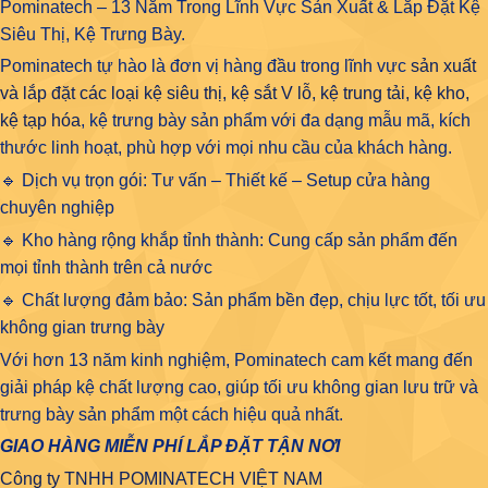
Pominatech – 13 Năm Trong Lĩnh Vực Sản Xuất & Lắp Đặt Kệ
Siêu Thị, Kệ Trưng Bày.
Pominatech tự hào là đơn vị hàng đầu trong lĩnh vực
sản xuất
và lắp đặt các loại kệ siêu thị, kệ sắt V lỗ, kệ trung tải, kệ kho,
kệ tạp hóa
, kệ trưng bày sản phẩm với đa dạng mẫu mã, kích
thước linh hoạt, phù hợp với mọi nhu cầu của khách hàng.
🔹 Dịch vụ trọn gói: Tư vấn – Thiết kế – Setup cửa hàng
chuyên nghiệp
🔹 Kho hàng rộng khắp tỉnh thành: Cung cấp sản phẩm đến
mọi tỉnh thành trên cả nước
🔹 Chất lượng đảm bảo: Sản phẩm bền đẹp, chịu lực tốt, tối ưu
không gian trưng bày
Với hơn 13 năm kinh nghiệm, Pominatech cam kết mang đến
giải pháp kệ chất lượng cao, giúp tối ưu không gian lưu trữ và
trưng bày sản phẩm một cách hiệu quả nhất.
GIAO HÀNG MIỄN PHÍ LẮP ĐẶT TẬN NƠI
Công ty TNHH POMINATECH VIỆT NAM