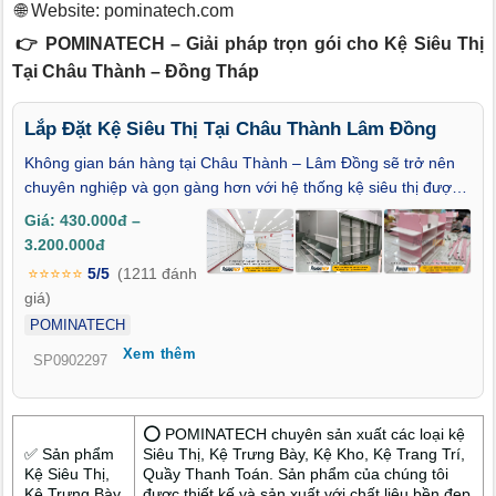
🌐 Website:
pominatech.com
👉 POMINATECH – Giải pháp trọn gói cho Kệ Siêu Thị
Tại Châu Thành – Đồng Tháp
Lắp Đặt Kệ Siêu Thị Tại Châu Thành Lâm Đồng
Không gian bán hàng tại Châu Thành – Lâm Đồng sẽ trở nên
chuyên nghiệp và gọn gàng hơn với hệ thống kệ siêu thị được
thiết kế theo nhu cầu thực tế. Chúng tôi cung cấp các dòng kệ
Giá: 430.000đ –
đa dạng về mẫu mã và kích thước, phù hợp với nhiều loại hình
3.200.000đ
kinh doanh như cửa hàng tiện lợi, tạp hóa, siêu thị mini. Kệ làm
⭐⭐⭐⭐⭐
5/5
(1211 đánh
từ thép sơn tĩnh điện chất lượng cao, lắp đặt nhanh chóng, dễ
giá)
di chuyển và điều chỉnh. Dịch vụ tư vấn tận nơi, hỗ trợ thiết kế
POMINATECH
mặt bằng và bảo hành đầy đủ sau thi công.
Xem thêm
SP0902297
⭕ POMINATECH chuyên sản xuất các loại kệ
✅ Sản phẩm
Siêu Thị, Kệ Trưng Bày, Kệ Kho, Kệ Trang Trí,
Kệ Siêu Thị,
Quầy Thanh Toán. Sản phẩm của chúng tôi
Kệ Trưng Bày,
được thiết kế và sản xuất với chất liệu bền đẹp,