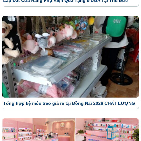
Lắp Đặt Cửa Hàng Phụ Kiện Quà Tặng MUGA Tại Thủ Đức
Tổng hợp kệ móc treo giá rẻ tại Đồng Nai 2026 CHẤT LƯỢNG