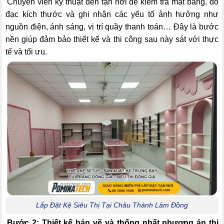
Chuyên viên kỹ thuật đến tận nơi để kiểm tra mặt bằng, đo
đạc kích thước và ghi nhận các yếu tố ảnh hưởng như
nguồn điện, ánh sáng, vị trí quầy thanh toán… Đây là bước
nền giúp đảm bảo thiết kế và thi công sau này sát với thực
tế và tối ưu.
Lắp Đặt Kệ Siêu Thị Tại Châu Thành Lâm Đồng
Bước 2: Thiết kế bản vẽ và thống nhất phương án thi