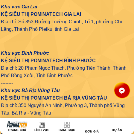
Khu vực Gia Lai
KỆ SIÊU THỊ POMINATECH GIA LAI
Địa chỉ: Số 853 Đường Trường Chinh, Tổ 1, phường Chi
Lăng, Thành Phố Pleiku, tỉnh Gia Lai
Khu vực Bình Phước
KỆ SIÊU THỊ POMINATECH BÌNH PHƯỚC
Địa chỉ: 20 Phạm Ngọc Thạch, Phường Tiến Thành, Thành
Phố Đồng Xoài, Tỉnh Bình Phước
--------
Khu vực Bà Rịa Vũng Tàu
KỆ SIÊU THỊ POMINATECH BÀ RỊA VŨNG TÀU
Địa chỉ: 350 Nguyễn An Ninh, Phường 3, Thành phố Vũng
Tầu, Bà Rịa - Vũng Tàu
-------
Khu vực Bình Thuận
TRANG CHỦ
LĨNH VỰC
DANH MỤC
DỰ ÁN
ĐƠN GIÁ