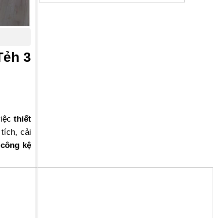
Tẻh 3
việc
thiết
tích, cải
 công kệ