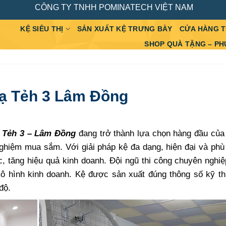
CÔNG TY TNHH POMINATECH VIỆT NAM
KỆ SIÊU THỊ
SẢN XUẤT KỆ TRƯNG BÀY
CỬA HÀNG 
SHOP QUÀ TẶNG – PH
Đạ Tẻh 3 Lâm Đồng
Đạ Tẻh 3 – Lâm Đồng
đang trở thành lựa chọn hàng đầu của
nghiệm mua sắm. Với giải pháp kệ đa dạng, hiện đại và ph
, tăng hiệu quả kinh doanh. Đội ngũ thi công chuyên nghiệ
ô hình kinh doanh. Kệ được sản xuất đúng thông số kỹ thu
độ.