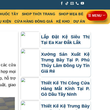
THUỐC TÂY
SHOP THỜI TRANG
SHOP MẸ& BÉ
☰ MENU ﹀
Ụ KIỆN
CỬA HÀNG ĐỒNG GIÁ
KỆ KHO
DỰ ÁN
Lắp Đặt Kệ Siêu Thị
Tại Ea Kar Đắk Lắk
Xưởng Sản Xuất Kệ
Trưng Bày Tại P. Phú
 các cửa
Thủy Lâm Đồng Uy Tín
Giá Rẻ
ù hợp mọi
p, hỗ trợ
Thiết Kế Thi Công Cửa
ật, giao
Hàng Mắt Kính Tại P.
Gò Dầu Tây Ninh
Thiết Kế Kệ Trưng Bày