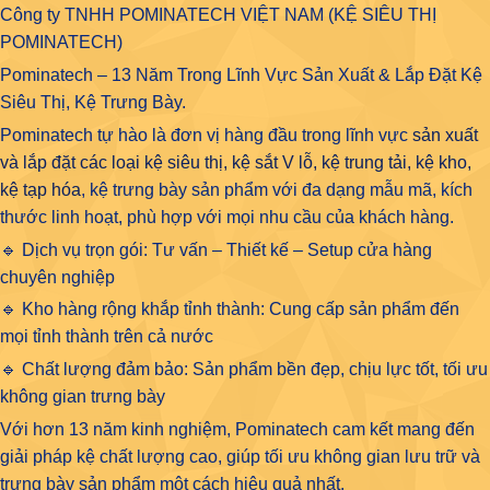
Công ty TNHH POMINATECH VIỆT NAM (KỆ SIÊU THỊ
POMINATECH)
Pominatech – 13 Năm Trong Lĩnh Vực Sản Xuất & Lắp Đặt Kệ
Siêu Thị, Kệ Trưng Bày.
Pominatech tự hào là đơn vị hàng đầu trong lĩnh vực
sản xuất
và lắp đặt các loại kệ siêu thị, kệ sắt V lỗ, kệ trung tải, kệ kho,
kệ tạp hóa
, kệ trưng bày sản phẩm với đa dạng mẫu mã, kích
thước linh hoạt, phù hợp với mọi nhu cầu của khách hàng.
🔹 Dịch vụ trọn gói: Tư vấn – Thiết kế – Setup cửa hàng
chuyên nghiệp
🔹 Kho hàng rộng khắp tỉnh thành: Cung cấp sản phẩm đến
mọi tỉnh thành trên cả nước
🔹 Chất lượng đảm bảo: Sản phẩm bền đẹp, chịu lực tốt, tối ưu
không gian trưng bày
Với hơn 13 năm kinh nghiệm, Pominatech cam kết mang đến
giải pháp kệ chất lượng cao, giúp tối ưu không gian lưu trữ và
trưng bày sản phẩm một cách hiệu quả nhất.