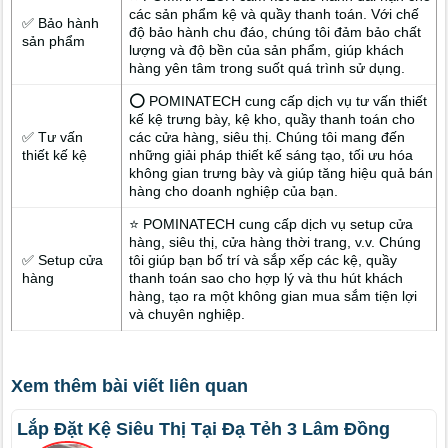
các sản phẩm kệ và quầy thanh toán. Với chế
✅ Bảo hành
độ bảo hành chu đáo, chúng tôi đảm bảo chất
sản phẩm
lượng và độ bền của sản phẩm, giúp khách
hàng yên tâm trong suốt quá trình sử dụng.
⭕ POMINATECH cung cấp dịch vụ tư vấn thiết
kế kệ trưng bày, kệ kho, quầy thanh toán cho
✅ Tư vấn
các cửa hàng, siêu thị. Chúng tôi mang đến
thiết kế kệ
những giải pháp thiết kế sáng tạo, tối ưu hóa
không gian trưng bày và giúp tăng hiệu quả bán
hàng cho doanh nghiệp của bạn.
⭐ POMINATECH cung cấp dịch vụ setup cửa
hàng, siêu thị, cửa hàng thời trang, v.v. Chúng
✅ Setup cửa
tôi giúp bạn bố trí và sắp xếp các kệ, quầy
hàng
thanh toán sao cho hợp lý và thu hút khách
hàng, tạo ra một không gian mua sắm tiện lợi
và chuyên nghiệp.
Xem thêm bài viết liên quan
Lắp Đặt Kệ Siêu Thị Tại Đạ Tẻh 3 Lâm Đồng