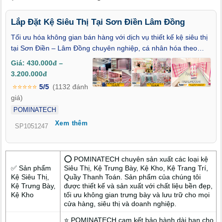
Lắp Đặt Kệ Siêu Thị Tại Sơn Điền Lâm Đồng
Tối ưu hóa không gian bán hàng với dịch vụ thiết kế kệ siêu thị
tại Sơn Điền – Lâm Đồng chuyên nghiệp, cá nhân hóa theo
từng loại hình kinh doanh. Giải pháp bố trí thông minh giúp
Giá: 430.000đ –
tăng diện tích trưng bày, phân luồng lối đi và nâng cao trải
3.200.000đ
nghiệm mua sắm. Đơn vị lắp đặt kệ siêu thị tại Sơn Điền – Lâm
⭐⭐⭐⭐⭐
5/5
(1132 đánh
Đồng luôn đảm bảo tiến độ nhanh chóng, linh hoạt thi công
giá)
ngoài giờ để không làm gián đoạn hoạt động cửa hàng. Hệ
POMINATECH
thống thi công kệ siêu thị tại Sơn Điền – Lâm Đồng sử dụng vật
Xem thêm
liệu bền đẹp, tùy chỉnh màu sắc, kích thước và kiểu dáng. Đáp
SP1051247
ứng hoàn hảo cho cửa hàng tạp hóa, siêu thị mini, đại lý thực
phẩm hay showroom đặc sản. Dịch vụ trọn gói từ khảo sát –
thiết kế – thi công đến bảo hành tận nơi. Tối ưu chi phí – tăng
⭕ POMINATECH chuyên sản xuất các loại kệ
✅ Sản phẩm
Siêu Thị, Kệ Trưng Bày, Kệ Kho, Kệ Trang Trí,
hiệu quả kinh doanh ngay hôm nay!
Kệ Siêu Thị,
Quầy Thanh Toán. Sản phẩm của chúng tôi
Kệ Trưng Bày,
được thiết kế và sản xuất với chất liệu bền đẹp,
Kệ Kho
tối ưu không gian trưng bày và lưu trữ cho mọi
cửa hàng, siêu thị và doanh nghiệp.
⭐ POMINATECH cam kết bảo hành dài hạn cho