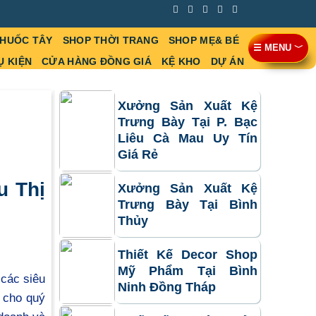
THUỐC TÂY
SHOP THỜI TRANG
SHOP MẸ& BÉ
☰ MENU ﹀
Ụ KIỆN
CỬA HÀNG ĐỒNG GIÁ
KỆ KHO
DỰ ÁN
Xưởng Sản Xuất Kệ
Trưng Bày Tại P. Bạc
Liêu Cà Mau Uy Tín
Giá Rẻ
u Thị
Xưởng Sản Xuất Kệ
Trưng Bày Tại Bình
Thủy
Thiết Kế Decor Shop
Mỹ Phẩm Tại Bình
 các siêu
Ninh Đồng Tháp
 cho quý