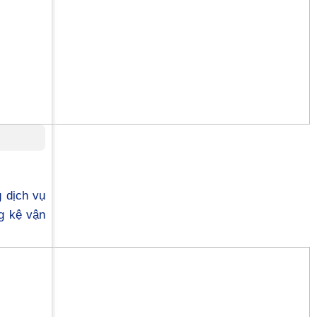
 dịch vụ
g kệ vận