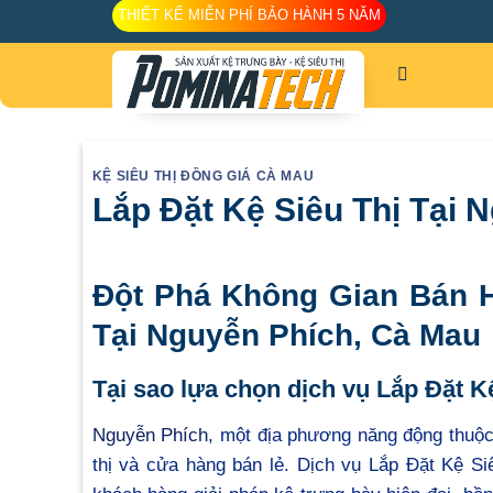
Skip
THIẾT KẾ MIỄN PHÍ BẢO HÀNH 5 NĂM
to
content
KỆ SIÊU THỊ ĐỒNG GIÁ CÀ MAU
Lắp Đặt Kệ Siêu Thị Tại
Đột Phá Không Gian Bán H
Tại Nguyễn Phích, Cà Mau
Tại sao lựa chọn dịch vụ Lắp Đặt K
Nguyễn Phích
, một địa phương năng động thuộc
thị và cửa hàng bán lẻ. Dịch vụ Lắp Đặt Kệ S