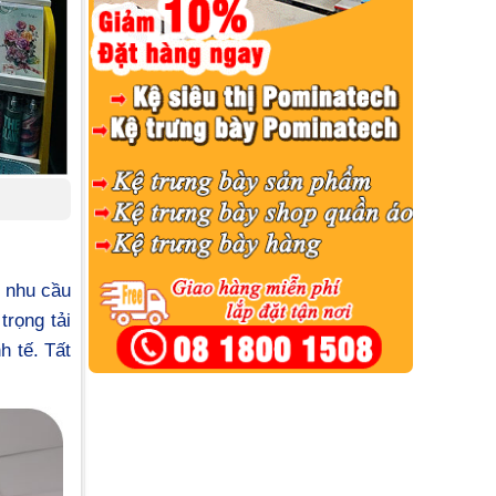
 nhu cầu
trọng tải
h tế. Tất