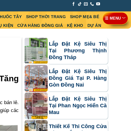
THUỐC TÂY
SHOP THỜI TRANG
SHOP MẸ& BÉ
☰ MENU ﹀
Ụ KIỆN
CỬA HÀNG ĐỒNG GIÁ
KỆ KHO
DỰ ÁN
Lắp Đặt Kệ Siêu Thị
Tại Phương Thịnh
Đồng Tháp
Lắp Đặt Kệ Siêu Thị
 Tăng
Đồng Giá Tại P. Hàng
Gòn Đồng Nai
Lắp Đặt Kệ Siêu Thị
c bán lẻ.
Tại Phan Ngọc Hiển Cà
 giúp các
Mau
Thiết Kế Thi Công Cửa