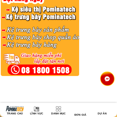
TRANG CHỦ
LĨNH VỰC
DANH MỤC
DỰ ÁN
ĐƠN GIÁ