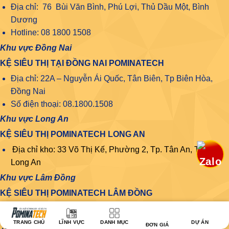
Địa chỉ: 76 Bùi Văn Bình, Phú Lợi, Thủ Dầu Một, Bình
Dương
Hotline: 08 1800 1508
Khu vực Đồng Nai
KỆ SIÊU THỊ TẠI ĐỒNG NAI POMINATECH
Địa chỉ: 22A – Nguyễn Ái Quốc, Tân Biên, Tp Biên Hòa,
Đồng Nai
Số điện thoại: 08.1800.1508
Khu vực Long An
KỆ SIÊU THỊ POMINATECH LONG AN
Địa chỉ kho: 33 Võ Thị Kế, Phường 2, Tp. Tân An, Tỉnh
Long An
Khu vực Lâm Đồng
KỆ SIÊU THỊ POMINATECH LÂM ĐỒNG
Địa chỉ: 10A Trần Phú, P. Lộc Sơn Tp Bảo Lộc, T. Lâm Đồng
Khu vực Đắk Lắk
TRANG CHỦ
LĨNH VỰC
DANH MỤC
DỰ ÁN
ĐƠN GIÁ