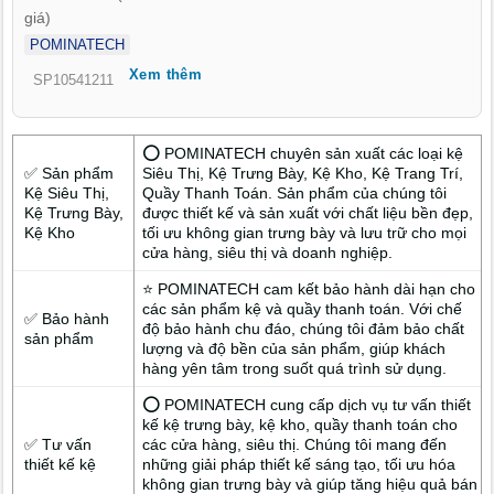
pháp thiết kế nội thất và decor tối ưu, biến cửa hàng mỹ phẩm
giá)
tại An Cư An Giang trở thành điểm nhấn sang trọng, thu hút
POMINATECH
mọi ánh nhìn.
Xem thêm
SP10541211
⭕ POMINATECH chuyên sản xuất các loại kệ
✅ Sản phẩm
Siêu Thị, Kệ Trưng Bày, Kệ Kho, Kệ Trang Trí,
Kệ Siêu Thị,
Quầy Thanh Toán. Sản phẩm của chúng tôi
Kệ Trưng Bày,
được thiết kế và sản xuất với chất liệu bền đẹp,
Kệ Kho
tối ưu không gian trưng bày và lưu trữ cho mọi
cửa hàng, siêu thị và doanh nghiệp.
⭐ POMINATECH cam kết bảo hành dài hạn cho
các sản phẩm kệ và quầy thanh toán. Với chế
✅ Bảo hành
độ bảo hành chu đáo, chúng tôi đảm bảo chất
sản phẩm
lượng và độ bền của sản phẩm, giúp khách
hàng yên tâm trong suốt quá trình sử dụng.
⭕ POMINATECH cung cấp dịch vụ tư vấn thiết
kế kệ trưng bày, kệ kho, quầy thanh toán cho
✅ Tư vấn
các cửa hàng, siêu thị. Chúng tôi mang đến
thiết kế kệ
những giải pháp thiết kế sáng tạo, tối ưu hóa
không gian trưng bày và giúp tăng hiệu quả bán