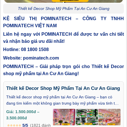
Thiết kế Decor Shop Mỹ Phẩm Tại An Cư An Giang
KỆ SIÊU THỊ POMINATECH – CÔNG TY TNHH
POMINATECH VIỆT NAM
Liên hệ ngay với POMINATECH để được tư vấn chi tiết
và nhận báo giá ưu đãi nhất!
Hotline: 08 1800 1508
Website: pominatech.com
POMINATECH – Giải pháp trọn gói cho Thiết kế Decor
shop mỹ phẩm tại An Cư An Giang!
Thiết kế Decor Shop Mỹ Phẩm Tại An Cư An Giang
Thiết kế decor shop mỹ phẩm tại An Cư An Giang – bạn có
đang tìm kiếm một không gian trưng bày mỹ phẩm vừa tinh tế,
vừa toát lên phong cách thương hiệu đẳng cấp? Trong ngành
Giá: 1.500.000đ –
làm đẹp, cách bạn trưng bày sản phẩm chính là lời mời gọi tinh
3.500.000đ
tế nhất đến khách hàng. Bài viết này sẽ giúp bạn khám phá giải
⭐⭐⭐⭐⭐
5/5
(1821 đánh