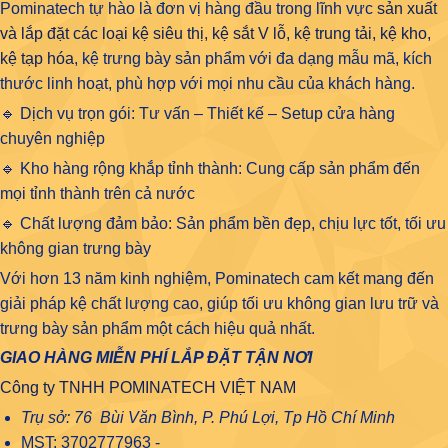
Pominatech tự hào là đơn vị hàng đầu trong lĩnh vực
sản xuất
và lắp đặt các loại kệ siêu thị, kệ sắt V lỗ, kệ trung tải, kệ kho,
kệ tạp hóa
, kệ trưng bày sản phẩm với đa dạng mẫu mã, kích
thước linh hoạt, phù hợp với mọi nhu cầu của khách hàng.
🔹 Dịch vụ trọn gói: Tư vấn – Thiết kế – Setup cửa hàng
chuyên nghiệp
🔹 Kho hàng rộng khắp tỉnh thành: Cung cấp sản phẩm đến
mọi tỉnh thành trên cả nước
🔹 Chất lượng đảm bảo: Sản phẩm bền đẹp, chịu lực tốt, tối ưu
không gian trưng bày
Với hơn 13 năm kinh nghiệm, Pominatech cam kết mang đến
giải pháp kệ chất lượng cao, giúp tối ưu không gian lưu trữ và
trưng bày sản phẩm một cách hiệu quả nhất.
GIAO HÀNG MIỄN PHÍ LẮP ĐẶT TẬN NƠI
Công ty TNHH POMINATECH VIỆT NAM
Trụ sở: 76 Bùi Văn Bình, P. Phú Lợi, Tp Hồ Chí Minh
MST: 3702777963 -