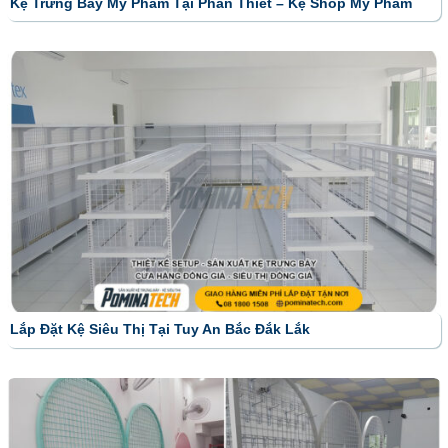
Kệ Trưng Bày Mỹ Phẩm Tại Phan Thiết – Kệ Shop Mỹ Phẩm
Lắp Đặt Kệ Siêu Thị Tại Tuy An Bắc Đắk Lắk