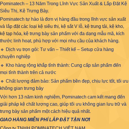
Pominatech – 13 Năm Trong Lĩnh Vực Sản Xuất & Lắp Đặt Kệ
Siêu Thị, Kệ Trưng Bày.
Pominatech tự hào là đơn vị hàng đầu trong lĩnh vực
sản xuất
và lắp đặt các loại kệ siêu thị, kệ sắt V lỗ, kệ trung tải, kệ kho,
kệ tạp hóa
, kệ trưng bày sản phẩm với đa dạng mẫu mã, kích
thước linh hoạt, phù hợp với mọi nhu cầu của khách hàng.
🔹 Dịch vụ trọn gói: Tư vấn – Thiết kế – Setup cửa hàng
chuyên nghiệp
🔹 Kho hàng rộng khắp tỉnh thành: Cung cấp sản phẩm đến
mọi tỉnh thành trên cả nước
🔹 Chất lượng đảm bảo: Sản phẩm bền đẹp, chịu lực tốt, tối ưu
không gian trưng bày
Với hơn 13 năm kinh nghiệm, Pominatech cam kết mang đến
giải pháp kệ chất lượng cao, giúp tối ưu không gian lưu trữ và
trưng bày sản phẩm một cách hiệu quả nhất.
GIAO HÀNG MIỄN PHÍ LẮP ĐẶT TẬN NƠI
Công ty TNHH POMINATECH VIỆT NAM