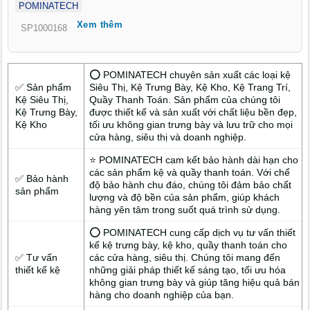
POMINATECH
tưởng thiết kế hiện đại, sáng tạo, phù hợp để biến shop mỹ
Xem thêm
phẩm tại Mỹ Sơn Khánh Hòa trở thành điểm đến ấn tượng.
SP1000168
⭕ POMINATECH chuyên sản xuất các loại kệ
✅ Sản phẩm
Siêu Thị, Kệ Trưng Bày, Kệ Kho, Kệ Trang Trí,
Kệ Siêu Thị,
Quầy Thanh Toán. Sản phẩm của chúng tôi
Kệ Trưng Bày,
được thiết kế và sản xuất với chất liệu bền đẹp,
Kệ Kho
tối ưu không gian trưng bày và lưu trữ cho mọi
cửa hàng, siêu thị và doanh nghiệp.
⭐ POMINATECH cam kết bảo hành dài hạn cho
các sản phẩm kệ và quầy thanh toán. Với chế
✅ Bảo hành
độ bảo hành chu đáo, chúng tôi đảm bảo chất
sản phẩm
lượng và độ bền của sản phẩm, giúp khách
hàng yên tâm trong suốt quá trình sử dụng.
⭕ POMINATECH cung cấp dịch vụ tư vấn thiết
kế kệ trưng bày, kệ kho, quầy thanh toán cho
✅ Tư vấn
các cửa hàng, siêu thị. Chúng tôi mang đến
thiết kế kệ
những giải pháp thiết kế sáng tạo, tối ưu hóa
không gian trưng bày và giúp tăng hiệu quả bán
hàng cho doanh nghiệp của bạn.