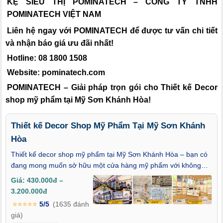
KỆ SIÊU THỊ POMINATECH – CÔNG TY TNHH
POMINATECH VIỆT NAM
Liên hệ ngay với POMINATECH để được tư vấn chi tiết
và nhận báo giá ưu đãi nhất!
Hotline: 08 1800 1508
Website: pominatech.com
POMINATECH – Giải pháp trọn gói cho Thiết kế Decor
shop mỹ phẩm tại Mỹ Sơn Khánh Hòa!
Thiết kế Decor Shop Mỹ Phẩm Tại Mỹ Sơn Khánh
Hòa
Thiết kế decor shop mỹ phẩm tại Mỹ Sơn Khánh Hòa – bạn có
đang mong muốn sở hữu một cửa hàng mỹ phẩm với không
gian sang trọng, tinh tế và đủ sức chinh phục ánh nhìn của mọi
Giá: 430.000đ –
khách hàng ngay từ khoảnh khắc đầu tiên? Trong kinh doanh
3.200.000đ
mỹ phẩm, decor không chỉ đơn thuần là trang trí, mà còn là
⭐⭐⭐⭐⭐
5/5
(1635 đánh
nghệ thuật nâng tầm thương hiệu và tạo nên trải nghiệm mua
giá)
sắm đẳng cấp. Bài viết này sẽ giúp bạn khám phá những ý