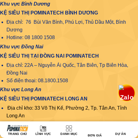
Khu vực Bình Dương
KỆ SIÊU THỊ POMINATECH BÌNH DƯƠNG
Địa chỉ: 76 Bùi Văn Bình, Phú Lợi, Thủ Dầu Một, Bình
Dương
Hotline: 08 1800 1508
Khu vực Đồng Nai
KỆ SIÊU THỊ TẠI ĐỒNG NAI POMINATECH
Địa chỉ: 22A – Nguyễn Ái Quốc, Tân Biên, Tp Biên Hòa,
Đồng Nai
Số điện thoại: 08.1800.1508
Khu vực Long An
KỆ SIÊU THỊ POMINATECH LONG AN
Địa chỉ kho: 33 Võ Thị Kế, Phường 2, Tp. Tân An, Tỉnh
Long An
Khu vực Lâm Đồng
KỆ SIÊU THỊ POMINATECH LÂM ĐỒNG
TRANG CHỦ
LĨNH VỰC
DANH MỤC
DỰ ÁN
ĐƠN GIÁ