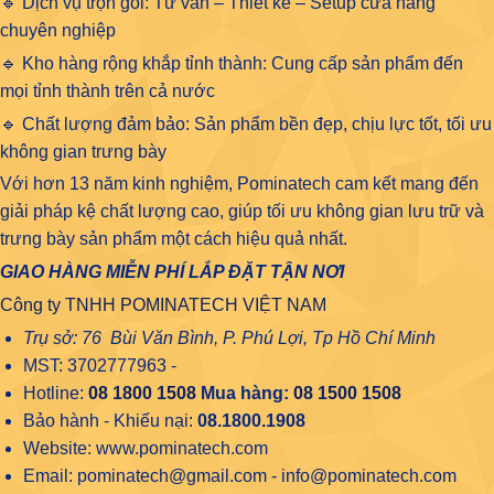
🔹 Dịch vụ trọn gói: Tư vấn – Thiết kế – Setup cửa hàng
chuyên nghiệp
🔹 Kho hàng rộng khắp tỉnh thành: Cung cấp sản phẩm đến
mọi tỉnh thành trên cả nước
🔹 Chất lượng đảm bảo: Sản phẩm bền đẹp, chịu lực tốt, tối ưu
không gian trưng bày
Với hơn 13 năm kinh nghiệm, Pominatech cam kết mang đến
giải pháp kệ chất lượng cao, giúp tối ưu không gian lưu trữ và
trưng bày sản phẩm một cách hiệu quả nhất.
GIAO HÀNG MIỄN PHÍ LẮP ĐẶT TẬN NƠI
Công ty TNHH POMINATECH VIỆT NAM
Trụ sở: 76 Bùi Văn Bình, P. Phú Lợi, Tp Hồ Chí Minh
MST: 3702777963 -
Hotline:
08 1800 1508
Mua hàng:
08 1500 1508
Bảo hành - Khiếu nại:
08.1800.1908
Website: www.pominatech.com
Email: pominatech@gmail.com - info@pominatech.com