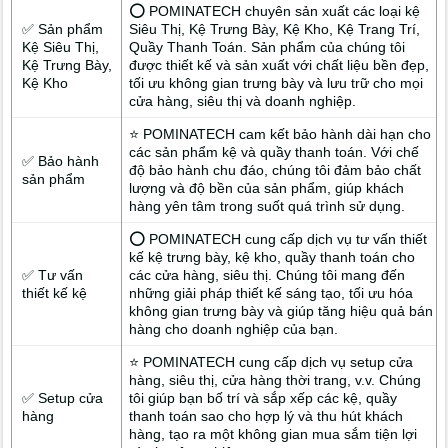
⭕ POMINATECH chuyên sản xuất các loại kệ
✅ Sản phẩm
Siêu Thị, Kệ Trưng Bày, Kệ Kho, Kệ Trang Trí,
Kệ Siêu Thị,
Quầy Thanh Toán. Sản phẩm của chúng tôi
Kệ Trưng Bày,
được thiết kế và sản xuất với chất liệu bền đẹp,
Kệ Kho
tối ưu không gian trưng bày và lưu trữ cho mọi
cửa hàng, siêu thị và doanh nghiệp.
⭐ POMINATECH cam kết bảo hành dài hạn cho
các sản phẩm kệ và quầy thanh toán. Với chế
✅ Bảo hành
độ bảo hành chu đáo, chúng tôi đảm bảo chất
sản phẩm
lượng và độ bền của sản phẩm, giúp khách
hàng yên tâm trong suốt quá trình sử dụng.
⭕ POMINATECH cung cấp dịch vụ tư vấn thiết
kế kệ trưng bày, kệ kho, quầy thanh toán cho
✅ Tư vấn
các cửa hàng, siêu thị. Chúng tôi mang đến
thiết kế kệ
những giải pháp thiết kế sáng tạo, tối ưu hóa
không gian trưng bày và giúp tăng hiệu quả bán
hàng cho doanh nghiệp của bạn.
⭐ POMINATECH cung cấp dịch vụ setup cửa
hàng, siêu thị, cửa hàng thời trang, v.v. Chúng
✅ Setup cửa
tôi giúp bạn bố trí và sắp xếp các kệ, quầy
hàng
thanh toán sao cho hợp lý và thu hút khách
hàng, tạo ra một không gian mua sắm tiện lợi