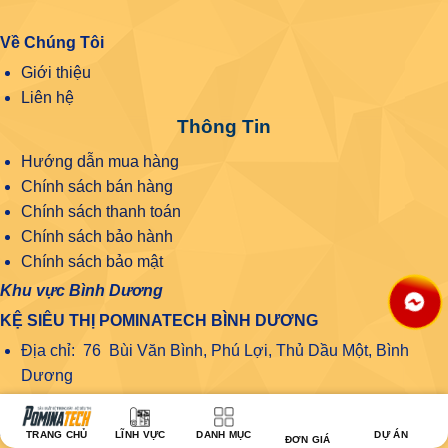
Về Chúng Tôi
Giới thiệu
Liên hệ
Thông Tin
Hướng dẫn mua hàng
Chính sách bán hàng
Chính sách thanh toán
Chính sách bảo hành
Chính sách bảo mật
Khu vực Bình Dương
KỆ SIÊU THỊ POMINATECH BÌNH DƯƠNG
Địa chỉ: 76 Bùi Văn Bình, Phú Lợi, Thủ Dầu Một, Bình
Dương
Hotline: 08 1800 1508
Khu vực Đồng Nai
TRANG CHỦ
LĨNH VỰC
DANH MỤC
DỰ ÁN
ĐƠN GIÁ