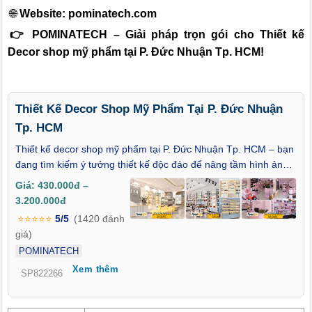
🌐
Website:
pominatech.com
👉 POMINATECH – Giải pháp trọn gói cho Thiết kế
Decor shop mỹ phẩm tại P. Đức Nhuận Tp. HCM!
Thiết Kế Decor Shop Mỹ Phẩm Tại P. Đức Nhuận
Tp. HCM
Thiết kế decor shop mỹ phẩm tại P. Đức Nhuận Tp. HCM – bạn
đang tìm kiếm ý tưởng thiết kế độc đáo để nâng tầm hình ảnh
cửa hàng và tạo dấu ấn riêng trong lòng khách hàng? Trong
Giá: 430.000đ –
bối cảnh ngành mỹ phẩm ngày càng phát triển mạnh mẽ tại P.
3.200.000đ
Đức Nhuận Tp. HCM, việc đầu tư bài bản vào không gian trưng
⭐⭐⭐⭐⭐
5/5
(1420 đánh
bày là yếu tố sống còn giúp thương hiệu nổi bật và giữ chân
giá)
khách hàng lâu dài. Bài viết này sẽ giúp bạn khám phá các giải
POMINATECH
pháp thiết kế decor chuyên nghiệp, đậm tính thẩm mỹ, phù hợp
Xem thêm
với xu hướng hiện đại và đặc điểm khách hàng tại địa phương.
SP822266