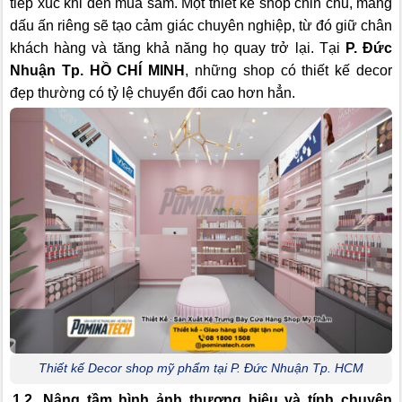
tiếp xúc khi đến mua sắm. Một thiết kế shop chỉn chu, mang
dấu ấn riêng sẽ tạo cảm giác chuyên nghiệp, từ đó giữ chân
khách hàng và tăng khả năng họ quay trở lại. Tại
P. Đức
Nhuận Tp. HỒ CHÍ MINH
, những shop có thiết kế decor
đẹp thường có tỷ lệ chuyển đổi cao hơn hẳn.
Thiết kế Decor shop mỹ phẩm tại P. Đức Nhuận Tp. HCM
1.2. Nâng tầm hình ảnh thương hiệu và tính chuyên