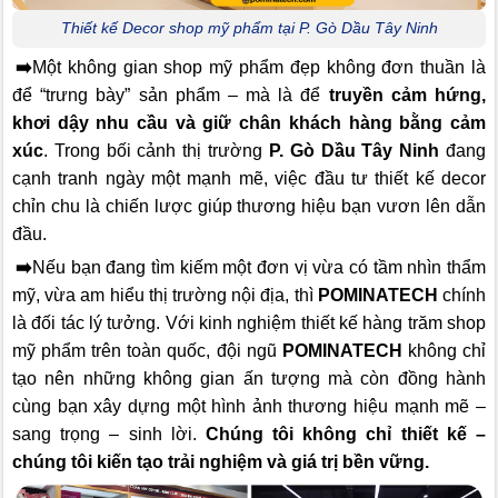
Thiết kế Decor shop mỹ phẩm tại P. Gò Dầu Tây Ninh
➡️
Một không gian shop mỹ phẩm đẹp không đơn thuần là
để “trưng bày” sản phẩm – mà là để
truyền cảm hứng,
khơi dậy nhu cầu và giữ chân khách hàng bằng cảm
xúc
. Trong bối cảnh thị trường
P. Gò Dầu Tây Ninh
đang
cạnh tranh ngày một mạnh mẽ, việc đầu tư thiết kế decor
chỉn chu là chiến lược giúp thương hiệu bạn vươn lên dẫn
đầu.
➡️
Nếu bạn đang tìm kiếm một đơn vị vừa có tầm nhìn thẩm
mỹ, vừa am hiểu thị trường nội địa, thì
POMINATECH
chính
là đối tác lý tưởng. Với kinh nghiệm thiết kế hàng trăm shop
mỹ phẩm trên toàn quốc, đội ngũ
POMINATECH
không chỉ
tạo nên những không gian ấn tượng mà còn đồng hành
cùng bạn xây dựng một hình ảnh thương hiệu mạnh mẽ –
sang trọng – sinh lời.
Chúng tôi không chỉ thiết kế –
chúng tôi kiến tạo trải nghiệm và giá trị bền vững.