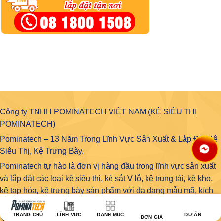
Công ty TNHH POMINATECH VIỆT NAM (KỆ SIÊU THỊ
POMINATECH)
Pominatech – 13 Năm Trong Lĩnh Vực Sản Xuất & Lắp Đặt Kệ
Siêu Thị, Kệ Trưng Bày.
Pominatech tự hào là đơn vị hàng đầu trong lĩnh vực
sản xuất
và lắp đặt các loại kệ siêu thị, kệ sắt V lỗ, kệ trung tải, kệ kho,
kệ tạp hóa
, kệ trưng bày sản phẩm với đa dạng mẫu mã, kích
thước linh hoạt, phù hợp với mọi nhu cầu của khách hàng.
TRANG CHỦ
LĨNH VỰC
DANH MỤC
DỰ ÁN
🔹 Dịch vụ trọn gói: Tư vấn – Thiết kế – Setup cửa hàng
ĐƠN GIÁ