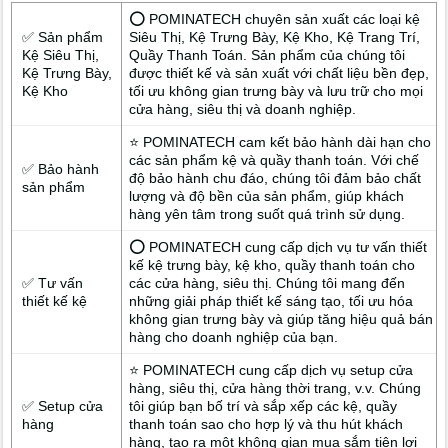
biệt, phù hợp với thị hiếu khách hàng tại P. Gò Dầu – nơi đang
⭕ POMINATECH chuyên sản xuất các loại kệ
dần trở thành điểm đến lý tưởng của các thương hiệu mỹ phẩm
✅ Sản phẩm
Siêu Thị, Kệ Trưng Bày, Kệ Kho, Kệ Trang Trí,
Kệ Siêu Thị,
Quầy Thanh Toán. Sản phẩm của chúng tôi
lớn nhỏ.
Kệ Trưng Bày,
được thiết kế và sản xuất với chất liệu bền đẹp,
Kệ Kho
tối ưu không gian trưng bày và lưu trữ cho mọi
cửa hàng, siêu thị và doanh nghiệp.
⭐ POMINATECH cam kết bảo hành dài hạn cho
các sản phẩm kệ và quầy thanh toán. Với chế
✅ Bảo hành
độ bảo hành chu đáo, chúng tôi đảm bảo chất
sản phẩm
lượng và độ bền của sản phẩm, giúp khách
hàng yên tâm trong suốt quá trình sử dụng.
⭕ POMINATECH cung cấp dịch vụ tư vấn thiết
kế kệ trưng bày, kệ kho, quầy thanh toán cho
✅ Tư vấn
các cửa hàng, siêu thị. Chúng tôi mang đến
thiết kế kệ
những giải pháp thiết kế sáng tạo, tối ưu hóa
không gian trưng bày và giúp tăng hiệu quả bán
hàng cho doanh nghiệp của bạn.
⭐ POMINATECH cung cấp dịch vụ setup cửa
hàng, siêu thị, cửa hàng thời trang, v.v. Chúng
✅ Setup cửa
tôi giúp bạn bố trí và sắp xếp các kệ, quầy
hàng
thanh toán sao cho hợp lý và thu hút khách
hàng, tạo ra một không gian mua sắm tiện lợi