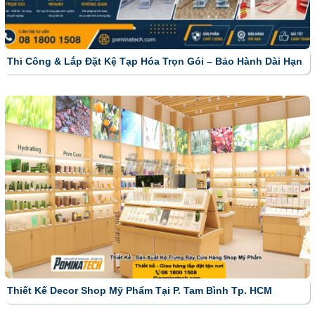
Thi Công & Lắp Đặt Kệ Tạp Hóa Trọn Gói – Bảo Hành Dài Hạn
Thiết Kế Decor Shop Mỹ Phẩm Tại P. Tam Bình Tp. HCM