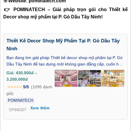
🌐
Website:
pominatech.com
👉 POMINATECH – Giải pháp trọn gói cho Thiết kế
Decor shop mỹ phẩm tại P. Gò Dầu Tây Ninh!
Thiết Kế Decor Shop Mỹ Phẩm Tại P. Gò Dầu Tây
Ninh
Bạn đang tìm giải pháp Thiết kế decor shop mỹ phẩm tại P. Gò
Dầu Tây Ninh để tạo dựng một không gian đẳng cấp, cuốn hút
và phản ánh trọn vẹn tinh thần thương hiệu? Trong ngành mỹ
Giá: 430.000đ –
phẩm – nơi cái đẹp được cảm nhận ngay từ cảm xúc thị giác
3.200.000đ
đầu tiên – một cửa hàng được thiết kế tinh tế không chỉ là điểm
⭐⭐⭐⭐⭐
5/5
(1095 đánh
bán hàng, mà còn là nơi lan tỏa giá trị thương hiệu và níu chân
giá)
khách hàng. Thiết kế decor shop mỹ phẩm tại P. Gò Dầu Tây
POMINATECH
Ninh đang dần trở thành xu hướng tất yếu khi thị trường làm
Xem thêm
đẹp ở khu vực này đang phát triển mạnh mẽ, đòi hỏi sự chuyên
SP940107
nghiệp và khác biệt trong cách thể hiện. Bài viết này sẽ giúp
bạn nắm bắt các xu hướng thiết kế hiện đại, cách tối ưu không
gian trưng bày, cũng như gợi ý những giải pháp décor chuyên