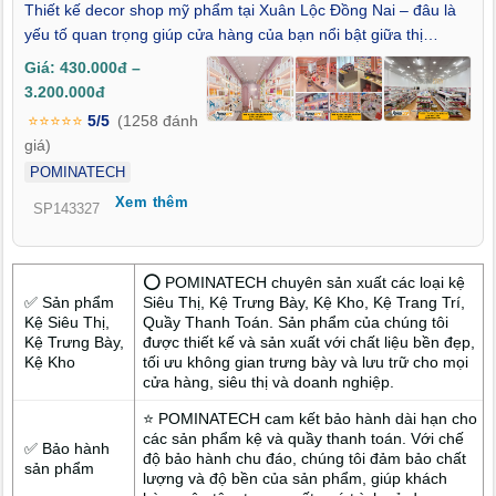
Thiết kế decor shop mỹ phẩm tại Xuân Lộc Đồng Nai – đâu là
yếu tố quan trọng giúp cửa hàng của bạn nổi bật giữa thị
trường làm đẹp đang ngày càng sôi động tại địa phương? Khi
Giá: 430.000đ –
nhu cầu trải nghiệm không gian mua sắm tinh tế, hiện đại đang
3.200.000đ
ngày một tăng cao, việc đầu tư vào thiết kế nội thất shop mỹ
⭐⭐⭐⭐⭐
5/5
(1258 đánh
phẩm không còn là lựa chọn, mà là chiến lược tất yếu để tạo
giá)
dấu ấn thương hiệu. Bài viết này sẽ mang đến cho bạn những
POMINATECH
góc nhìn chuyên sâu về xu hướng thiết kế decor hiện đại phù
Xem thêm
hợp với thị hiếu khách hàng tại Xuân Lộc Đồng Nai, cùng giải
SP143327
pháp thực thi chuyên nghiệp để đưa cửa hàng của bạn chạm
đến chuẩn mực thẩm mỹ cao cấp.
⭕ POMINATECH chuyên sản xuất các loại kệ
✅ Sản phẩm
Siêu Thị, Kệ Trưng Bày, Kệ Kho, Kệ Trang Trí,
Kệ Siêu Thị,
Quầy Thanh Toán. Sản phẩm của chúng tôi
Kệ Trưng Bày,
được thiết kế và sản xuất với chất liệu bền đẹp,
Kệ Kho
tối ưu không gian trưng bày và lưu trữ cho mọi
cửa hàng, siêu thị và doanh nghiệp.
⭐ POMINATECH cam kết bảo hành dài hạn cho
các sản phẩm kệ và quầy thanh toán. Với chế
✅ Bảo hành
độ bảo hành chu đáo, chúng tôi đảm bảo chất
sản phẩm
lượng và độ bền của sản phẩm, giúp khách