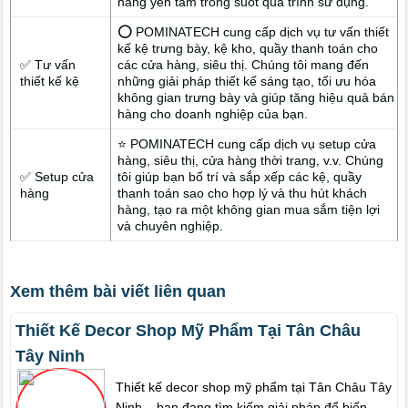
hàng yên tâm trong suốt quá trình sử dụng.
⭕ POMINATECH cung cấp dịch vụ tư vấn thiết
kế kệ trưng bày, kệ kho, quầy thanh toán cho
✅ Tư vấn
các cửa hàng, siêu thị. Chúng tôi mang đến
thiết kế kệ
những giải pháp thiết kế sáng tạo, tối ưu hóa
không gian trưng bày và giúp tăng hiệu quả bán
hàng cho doanh nghiệp của bạn.
⭐ POMINATECH cung cấp dịch vụ setup cửa
hàng, siêu thị, cửa hàng thời trang, v.v. Chúng
✅ Setup cửa
tôi giúp bạn bố trí và sắp xếp các kệ, quầy
hàng
thanh toán sao cho hợp lý và thu hút khách
hàng, tạo ra một không gian mua sắm tiện lợi
và chuyên nghiệp.
Xem thêm bài viết liên quan
Thiết Kế Decor Shop Mỹ Phẩm Tại Tân Châu
Tây Ninh
Thiết kế decor shop mỹ phẩm tại Tân Châu Tây
Ninh – bạn đang tìm kiếm giải pháp để biến