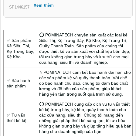
Xem thêm
thời thượng, kết hợp hài hòa giữa thẩm mỹ, công năng và bản
SP1446157
sắc địa phương, nhằm biến shop mỹ phẩm của bạn tại P. Sơn
Qui Đồng Tháp trở thành biểu tượng phong cách và sự chuyên
nghiệp.
⭕ POMINATECH chuyên sản xuất các loại kệ
✅ Sản phẩm
Siêu Thị, Kệ Trưng Bày, Kệ Kho, Kệ Trang Trí,
Kệ Siêu Thị,
Quầy Thanh Toán. Sản phẩm của chúng tôi
Kệ Trưng Bày,
được thiết kế và sản xuất với chất liệu bền đẹp,
Kệ Kho
tối ưu không gian trưng bày và lưu trữ cho mọi
cửa hàng, siêu thị và doanh nghiệp.
⭐ POMINATECH cam kết bảo hành dài hạn cho
các sản phẩm kệ và quầy thanh toán. Với chế
✅ Bảo hành
độ bảo hành chu đáo, chúng tôi đảm bảo chất
sản phẩm
lượng và độ bền của sản phẩm, giúp khách
hàng yên tâm trong suốt quá trình sử dụng.
⭕ POMINATECH cung cấp dịch vụ tư vấn thiết
kế kệ trưng bày, kệ kho, quầy thanh toán cho
✅ Tư vấn
các cửa hàng, siêu thị. Chúng tôi mang đến
thiết kế kệ
những giải pháp thiết kế sáng tạo, tối ưu hóa
không gian trưng bày và giúp tăng hiệu quả bán
hàng cho doanh nghiệp của bạn.