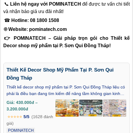
📞
Liên hệ ngay với POMINATECH
để được tư vấn chi tiết
và nhận báo giá ưu đãi nhất!
☎
Hotline: 08 1800 1508
🌐
Website:
pominatech.com
👉 POMINATECH – Giải pháp trọn gói cho Thiết kế
Decor shop mỹ phẩm tại P. Sơn Qui Đồng Tháp!
Thiết Kế Decor Shop Mỹ Phẩm Tại P. Sơn Qui
Đồng Tháp
Thiết kế decor shop mỹ phẩm tại P. Sơn Qui Đồng Tháp liệu có
phải là điều bạn đang tìm kiếm để nâng tầm không gian kinh
doanh và tạo dấu ấn riêng biệt cho thương hiệu của mình?
Giá: 430.000đ –
Trong bối cảnh thị trường làm đẹp ngày càng phát triển tại
3.200.000đ
Đồng Tháp, một shop mỹ phẩm không chỉ cần sản phẩm chất
⭐⭐⭐⭐⭐
5/5
(1628 đánh
lượng mà còn đòi hỏi sự tinh tế trong cách bài trí, không gian
giá)
phải vừa cuốn hút, vừa tối ưu trải nghiệm khách hàng. Bài viết
POMINATECH
này sẽ giúp bạn khám phá những định hướng thiết kế decor