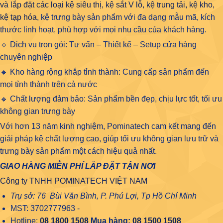
và lắp đặt các loại kệ siêu thị, kệ sắt V lỗ, kệ trung tải, kệ kho,
kệ tạp hóa
, kệ trưng bày sản phẩm với đa dạng mẫu mã, kích
thước linh hoạt, phù hợp với mọi nhu cầu của khách hàng.
🔹 Dịch vụ trọn gói: Tư vấn – Thiết kế – Setup cửa hàng
chuyên nghiệp
🔹 Kho hàng rộng khắp tỉnh thành: Cung cấp sản phẩm đến
mọi tỉnh thành trên cả nước
🔹 Chất lượng đảm bảo: Sản phẩm bền đẹp, chịu lực tốt, tối ưu
không gian trưng bày
Với hơn 13 năm kinh nghiệm, Pominatech cam kết mang đến
giải pháp kệ chất lượng cao, giúp tối ưu không gian lưu trữ và
trưng bày sản phẩm một cách hiệu quả nhất.
GIAO HÀNG MIỄN PHÍ LẮP ĐẶT TẬN NƠI
Công ty TNHH POMINATECH VIỆT NAM
Trụ sở: 76 Bùi Văn Bình, P. Phú Lợi, Tp Hồ Chí Minh
MST: 3702777963 -
Hotline:
08 1800 1508
Mua hàng:
08 1500 1508