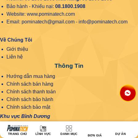
Bảo hành - Khiếu nại:
08.1800.1908
Website: www.pominatech.com
Email: pominatech@gmail.com - info@pominatech.com
Về Chúng Tôi
Giới thiệu
Liên hệ
Thông Tin
Hướng dẫn mua hàng
Chính sách bán hàng
Chính sách thanh toán
Chính sách bảo hành
Chính sách bảo mật
Khu vực Bình Dương
KỆ SIÊU THỊ POMINATECH BÌNH DƯƠNG
Địa chỉ: 76 Bùi Văn Bình, Phú Lợi, Thủ Dầu Một, Bình
TRANG CHỦ
LĨNH VỰC
DANH MỤC
DỰ ÁN
ĐƠN GIÁ