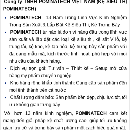
Công ty TNHH POMINATECH VIỆT NAM (KỆ SIÊU THỊ
POMINATECH)
POMINATECH
– 13 Năm Trong Lĩnh Vực Kinh Nghiệm
Trong Sản Xuất & Lắp Đặt Kệ Siêu Thị, Kệ Trưng Bày
POMINATECH
tự hào là đơn vị hàng đầu trong lĩnh vực
sản xuất và lắp đặt các loại kệ siêu thị, kệ sắt V lỗ, kệ
trung tải, kệ kho, kệ tạp hóa, kệ trưng bày sản phẩm với
đa dạng mẫu mã, kích thước linh hoạt, phù hợp với mọi
nhu cầu của khách hàng.
Dịch vụ trọn gói: Tư vấn – Thiết kế – Setup mở cửa
hàng mỹ phẩm chuyên nghiệp
Kho hàng rộng khắp tỉnh thành: Cung cấp sản phẩm đến
mọi tỉnh thành trên cả nước
Chất lượng đảm bảo: Sản phẩm bền đẹp, chịu lực tốt, tối
ưu không gian trưng bày
Với hơn 13 năm kinh nghiệm,
POMINATECH
cam kết
mang đến giải pháp kệ chất lượng cao, giúp tối ưu không
gian lưu trữ và trưng bày sản phẩm một cách hiệu quả nhất.