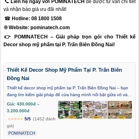
📞
Liên hệ ngay với POMINATECH
để được tư vấn chi tiết
và nhận báo giá ưu đãi nhất!
☎
Hotline: 08 1800 1508
🌐
Website:
pominatech.com
👉 POMINATECH – Giải pháp trọn gói cho Thiết kế
Decor shop mỹ phẩm tại P. Trấn Biên Đồng Nai!
Thiết Kế Decor Shop Mỹ Phẩm Tại P. Trấn Biên
Đồng Nai
Thiết kế decor shop mỹ phẩm tại P. Trấn Biên Đồng Nai – bạn
đang tìm kiếm giải pháp để cửa hàng mình nổi bật giữa vô vàn
đối thủ tại khu vực đầy tiềm năng này? Trong một thị trường
Giá: 430.000đ –
làm đẹp ngày càng cạnh tranh, không gian trưng bày không chỉ
3.200.000đ
đơn thuần là nơi bán sản phẩm mà còn là "sân khấu" để kể câu
⭐⭐⭐⭐⭐
5/5
(1452 đánh
chuyện thương hiệu, gây ấn tượng thị giác và khơi gợi cảm xúc
giá)
mua sắm. Bài viết này sẽ mang đến cho bạn góc nhìn chuyên
POMINATECH
sâu về thiết kế nội thất shop mỹ phẩm tại P. Trấn Biên Đồng Nai