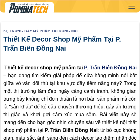
Skip
to
content
KỆ TRƯNG BÀY MỸ PHẨM TẠI ĐỒNG NAI
Thiết Kế Decor Shop Mỹ Phẩm Tại P.
Trấn Biên Đồng Nai
Thiết kế decor shop mỹ phẩm tại
P. Trấn Biên Đồng Nai
– bạn đang tìm kiếm giải pháp để cửa hàng mình nổi bật
giữa vô vàn đối thủ tại khu vực đầy tiềm năng này? Trong
một thị trường làm đẹp ngày càng cạnh tranh, không gian
trưng bày không chỉ đơn thuần là nơi bán sản phẩm mà còn
là “sân khấu” để kể câu chuyện thương hiệu, gây ấn tượng
thị giác và khơi gợi cảm xúc mua sắm.
Bài viết này
sẽ
mang đến cho bạn góc nhìn chuyên sâu về thiết kế nội thất
shop mỹ phẩm tại
P. Trấn Biên Đồng Nai
: từ bố cục không
gian, màu sắc, ánh sáng đến cách decor tạo điểm nhấn độc