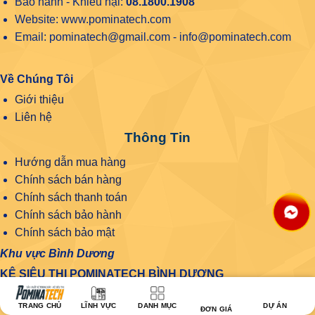
Bảo hành - Khiếu nại:
08.1800.1908
Website: www.pominatech.com
Email: pominatech@gmail.com - info@pominatech.com
Về Chúng Tôi
Giới thiệu
Liên hệ
Thông Tin
Hướng dẫn mua hàng
Chính sách bán hàng
Chính sách thanh toán
Chính sách bảo hành
Chính sách bảo mật
Khu vực Bình Dương
KỆ SIÊU THỊ POMINATECH BÌNH DƯƠNG
Địa chỉ: 76 Bùi Văn Bình, Phú Lợi, Thủ Dầu Một, Bình
TRANG CHỦ
LĨNH VỰC
DANH MỤC
DỰ ÁN
ĐƠN GIÁ
Dương