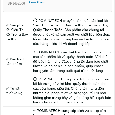
Xem thêm
: từ bố cục không gian, màu sắc, ánh sáng đến cách decor tạo
SP1452306
điểm nhấn độc quyền, giúp bạn định hình phong cách riêng và
chinh phục khách hàng từ cái nhìn đầu tiên.
⭕ POMINATECH chuyên sản xuất các loại kệ
✅ Sản phẩm
Siêu Thị, Kệ Trưng Bày, Kệ Kho, Kệ Trang Trí,
Kệ Siêu Thị,
Quầy Thanh Toán. Sản phẩm của chúng tôi
Kệ Trưng Bày,
được thiết kế và sản xuất với chất liệu bền đẹp,
Kệ Kho
tối ưu không gian trưng bày và lưu trữ cho mọi
cửa hàng, siêu thị và doanh nghiệp.
⭐ POMINATECH cam kết bảo hành dài hạn cho
các sản phẩm kệ và quầy thanh toán. Với chế
✅ Bảo hành
độ bảo hành chu đáo, chúng tôi đảm bảo chất
sản phẩm
lượng và độ bền của sản phẩm, giúp khách
hàng yên tâm trong suốt quá trình sử dụng.
⭕ POMINATECH cung cấp dịch vụ tư vấn thiết
kế kệ trưng bày, kệ kho, quầy thanh toán cho
✅ Tư vấn
các cửa hàng, siêu thị. Chúng tôi mang đến
thiết kế kệ
những giải pháp thiết kế sáng tạo, tối ưu hóa
không gian trưng bày và giúp tăng hiệu quả bán
hàng cho doanh nghiệp của bạn.
⭐ POMINATECH cung cấp dịch vụ setup cửa