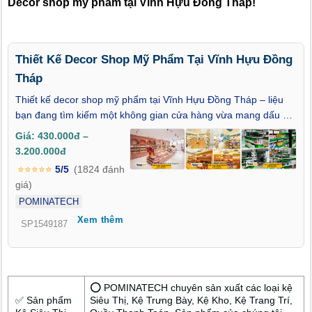
Decor shop mỹ phẩm tại Vĩnh Hựu Đồng Tháp!
Thiết Kế Decor Shop Mỹ Phẩm Tại Vĩnh Hựu Đồng
Tháp
Thiết kế decor shop mỹ phẩm tại Vĩnh Hựu Đồng Tháp – liệu
bạn đang tìm kiếm một không gian cửa hàng vừa mang dấu ấn
thẩm mỹ cao cấp, vừa thể hiện được cá tính riêng biệt của
Giá: 430.000đ –
thương hiệu mình? Giữa sự phát triển năng động của thị
3.200.000đ
trường làm đẹp tại Vĩnh Hựu Đồng Tháp, việc đầu tư vào thiết
⭐⭐⭐⭐⭐
5/5
(1824 đánh
kế không gian shop không chỉ là làm đẹp cho cửa hàng, mà
giá)
còn là chiến lược định vị thương hiệu một cách bền vững và
POMINATECH
khéo léo trong tâm trí khách hàng. Bài viết này sẽ giúp bạn
Xem thêm
khám phá những xu hướng thiết kế decor dẫn đầu, tinh tế và
SP1549187
hiệu quả – tạo nên sự khác biệt ngay từ bước chân đầu tiên
của khách hàng vào shop.
⭕ POMINATECH chuyên sản xuất các loại kệ
✅ Sản phẩm
Siêu Thị, Kệ Trưng Bày, Kệ Kho, Kệ Trang Trí,