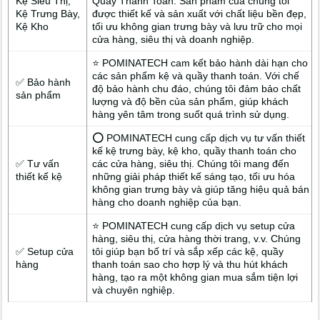
Kệ Siêu Thị,
Quầy Thanh Toán. Sản phẩm của chúng tôi
Kệ Trưng Bày,
được thiết kế và sản xuất với chất liệu bền đẹp,
Kệ Kho
tối ưu không gian trưng bày và lưu trữ cho mọi
cửa hàng, siêu thị và doanh nghiệp.
⭐ POMINATECH cam kết bảo hành dài hạn cho
các sản phẩm kệ và quầy thanh toán. Với chế
✅ Bảo hành
độ bảo hành chu đáo, chúng tôi đảm bảo chất
sản phẩm
lượng và độ bền của sản phẩm, giúp khách
hàng yên tâm trong suốt quá trình sử dụng.
⭕ POMINATECH cung cấp dịch vụ tư vấn thiết
kế kệ trưng bày, kệ kho, quầy thanh toán cho
✅ Tư vấn
các cửa hàng, siêu thị. Chúng tôi mang đến
thiết kế kệ
những giải pháp thiết kế sáng tạo, tối ưu hóa
không gian trưng bày và giúp tăng hiệu quả bán
hàng cho doanh nghiệp của bạn.
⭐ POMINATECH cung cấp dịch vụ setup cửa
hàng, siêu thị, cửa hàng thời trang, v.v. Chúng
✅ Setup cửa
tôi giúp bạn bố trí và sắp xếp các kệ, quầy
hàng
thanh toán sao cho hợp lý và thu hút khách
hàng, tạo ra một không gian mua sắm tiện lợi
và chuyên nghiệp.