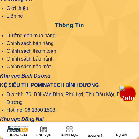
Giới thiệu
Liên hệ
Thông Tin
Hướng dẫn mua hàng
Chính sách bán hàng
Chính sách thanh toán
Chính sách bảo hành
Chính sách bảo mật
Khu vực Bình Dương
KỆ SIÊU THỊ POMINATECH BÌNH DƯƠNG
Địa chỉ: 76 Bùi Văn Bình, Phú Lợi, Thủ Dầu Một, Bình
Dương
Hotline: 08 1800 1508
Khu vực Đồng Nai
KỆ SIÊU THỊ TẠI ĐỒNG NAI POMINATECH
TRANG CHỦ
LĨNH VỰC
DANH MỤC
DỰ ÁN
ĐƠN GIÁ
Địa chỉ: 22A – Nguyễn Ái Quốc, Tân Biên, Tp Biên Hòa,