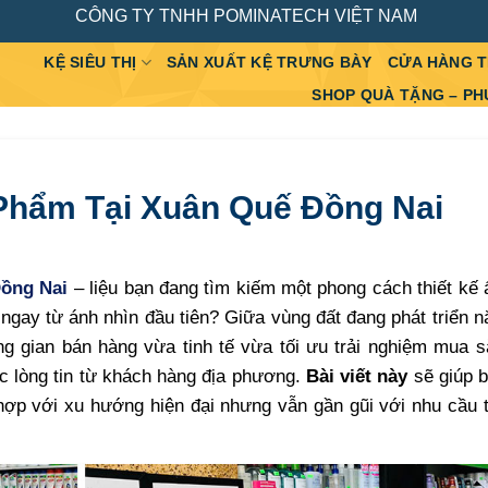
CÔNG TY TNHH POMINATECH VIỆT NAM
KỆ SIÊU THỊ
SẢN XUẤT KỆ TRƯNG BÀY
CỬA HÀNG 
SHOP QUÀ TẶNG – PH
Phẩm Tại Xuân Quế Đồng Nai
ồng Nai
– liệu bạn đang tìm kiếm một phong cách thiết kế
ngay từ ánh nhìn đầu tiên? Giữa vùng đất đang phát triển 
 gian bán hàng vừa tinh tế vừa tối ưu trải nghiệm mua s
 lòng tin từ khách hàng địa phương.
Bài viết này
sẽ giúp 
hợp với xu hướng hiện đại nhưng vẫn gần gũi với nhu cầu 