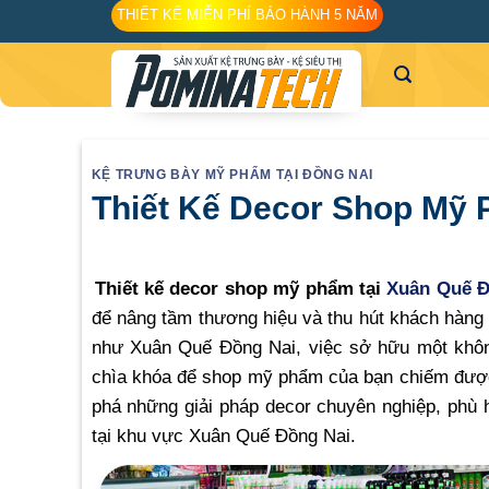
Skip
THIẾT KẾ MIỄN PHÍ BẢO HÀNH 5 NĂM
to
content
KỆ TRƯNG BÀY MỸ PHẨM TẠI ĐỒNG NAI
Thiết Kế Decor Shop Mỹ 
Thiết kế decor shop mỹ phẩm tại
Xuân Quế Đ
để nâng tầm thương hiệu và thu hút khách hàng 
như Xuân Quế Đồng Nai, việc sở hữu một không
chìa khóa để shop mỹ phẩm của bạn chiếm được
phá những giải pháp decor chuyên nghiệp, phù 
tại khu vực Xuân Quế Đồng Nai.