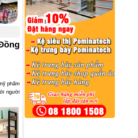
 Đồng
p mỹ phẩm
ới người