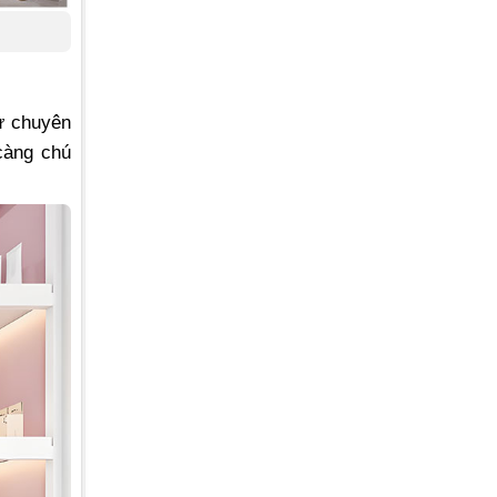
ự chuyên
càng chú