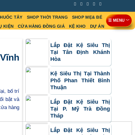
THUỐC TÂY
SHOP THỜI TRANG
SHOP MẸ& BÉ
☰ MENU ﹀
Ụ KIỆN
CỬA HÀNG ĐỒNG GIÁ
KỆ KHO
DỰ ÁN
Lắp Đặt Kệ Siêu Thị
Tại Tân Định Khánh
 Vĩnh
Hòa
Kệ Siêu Thị Tại Thành
Phố Phan Thiết Bình
Thuận
i, bố trí
ổi bật và
Lắp Đặt Kệ Siêu Thị
 cửa hàng
Tại P. Mỹ Trà Đồng
Tháp
Lắp Đặt Kệ Siêu Thị