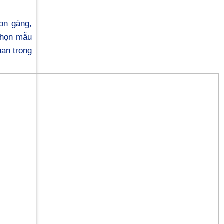
ọn gàng,
chọn mẫu
uan trọng