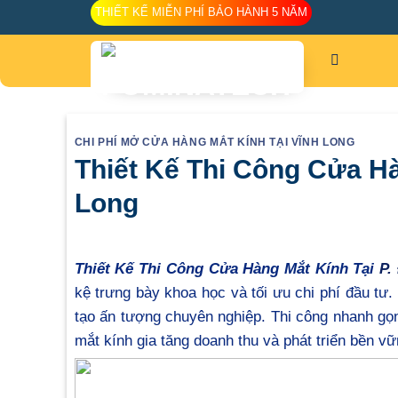
Skip
THIẾT KẾ MIỄN PHÍ BẢO HÀNH 5 NĂM
to
content
CHI PHÍ MỞ CỬA HÀNG MẮT KÍNH TẠI VĨNH LONG
Thiết Kế Thi Công Cửa Hà
Long
Thiết Kế Thi Công Cửa Hàng Mắt Kính Tại
P.
kệ trưng bày khoa học và tối ưu chi phí đầu tư
tạo ấn tượng chuyên nghiệp. Thi công nhanh gọn
mắt kính gia tăng doanh thu và phát triển bền vữ