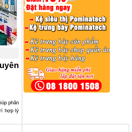
huyên
giúp phân
í hợp lý