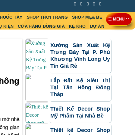
THUỐC TÂY
SHOP THỜI TRANG
SHOP MẸ& BÉ
☰ MENU ﹀
Ụ KIỆN
CỬA HÀNG ĐỒNG GIÁ
KỆ KHO
DỰ ÁN
Xưởng Sản Xuất Kệ
Trưng Bày Tại P. Phú
Khương Vĩnh Long Uy
Tín Giá Rẻ
không
Lắp Đặt Kệ Siêu Thị
Tại Tân Hồng Đồng
Tháp
Thiết Kế Decor Shop
Mỹ Phẩm Tại Nhà Bè
ầu mở nhà
ông gian
Thiết kế Decor Shop