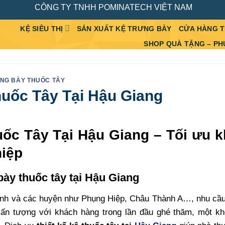
CÔNG TY TNHH POMINATECH VIỆT NAM
KỆ SIÊU THỊ
SẢN XUẤT KỆ TRƯNG BÀY
CỬA HÀNG 
SHOP QUÀ TẶNG – PH
ƯNG BÀY THUỐC TÂY
huốc Tây Tại Hậu Giang
uốc Tây Tại Hậu Giang – Tối ưu 
hiệp
bày thuốc tây tại Hậu Giang
Thanh và các huyện như Phụng Hiệp, Châu Thành A…, nhu c
 ấn tượng với khách hàng trong lần đầu ghé thăm, một kh