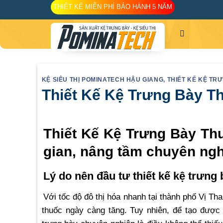
Skip
THIẾT KẾ MIỄN PHÍ BẢO HÀNH 5 NĂM
to
content
KỆ SIÊU THỊ POMINATECH HẬU GIANG
,
THIẾT KẾ KỆ TR
Thiết Kế Kệ Trưng Bày T
Thiết Kế Kệ Trưng Bày Th
gian, nâng tầm chuyên ng
Lý do nên đầu tư thiết kế kệ trưng 
Với tốc độ đô thị hóa nhanh tại thành phố Vị 
thuốc ngày càng tăng. Tuy nhiên, để tạo được