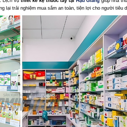
u. Dịch vụ
thiết kế kệ thuốc tây tại
Hậu Giang
giúp nhà thu
g lại trải nghiệm mua sắm an toàn, tiện lợi cho người tiêu 