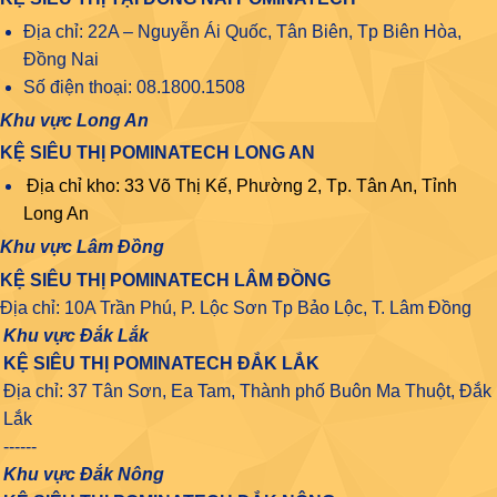
Địa chỉ: 22A – Nguyễn Ái Quốc, Tân Biên, Tp Biên Hòa,
Đồng Nai
Số điện thoại: 08.1800.1508
Khu vực Long An
KỆ SIÊU THỊ POMINATECH LONG AN
Địa chỉ kho: 33 Võ Thị Kế, Phường 2, Tp. Tân An, Tỉnh
Long An
Khu vực Lâm Đồng
KỆ SIÊU THỊ POMINATECH LÂM ĐỒNG
Địa chỉ: 10A Trần Phú, P. Lộc Sơn Tp Bảo Lộc, T. Lâm Đồng
Khu vực Đắk Lắk
KỆ SIÊU THỊ POMINATECH ĐẮK LẮK
Địa chỉ: 37 Tân Sơn, Ea Tam, Thành phố Buôn Ma Thuột, Đắk
Lắk
------
Khu vực Đắk Nông