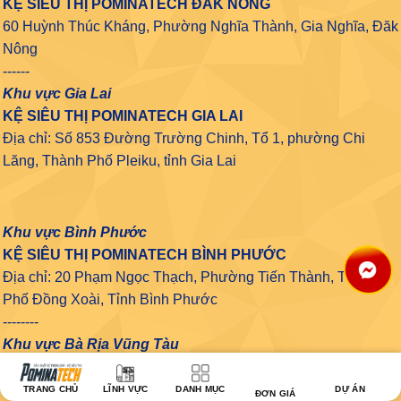
KỆ SIÊU THỊ POMINATECH ĐẮK NÔNG
60 Huỳnh Thúc Kháng, Phường Nghĩa Thành, Gia Nghĩa, Đăk
Nông
------
Khu vực Gia Lai
KỆ SIÊU THỊ POMINATECH GIA LAI
Địa chỉ: Số 853 Đường Trường Chinh, Tổ 1, phường Chi
Lăng, Thành Phố Pleiku, tỉnh Gia Lai
Khu vực Bình Phước
KỆ SIÊU THỊ POMINATECH BÌNH PHƯỚC
Địa chỉ: 20 Phạm Ngọc Thạch, Phường Tiến Thành, Thành
Phố Đồng Xoài, Tỉnh Bình Phước
--------
Khu vực Bà Rịa Vũng Tàu
KỆ SIÊU THỊ POMINATECH BÀ RỊA VŨNG TÀU
Địa chỉ: 350 Nguyễn An Ninh, Phường 3, Thành phố Vũng
TRANG CHỦ
LĨNH VỰC
DANH MỤC
DỰ ÁN
ĐƠN GIÁ