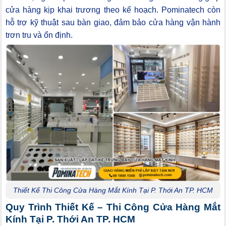
cửa hàng kịp khai trương theo kế hoạch. Pominatech còn
hỗ trợ kỹ thuật sau bàn giao, đảm bảo cửa hàng vận hành
trơn tru và ổn định.
Thiết Kế Thi Công Cửa Hàng Mắt Kính Tại P. Thới An TP. HCM
Quy Trình Thiết Kế – Thi Công Cửa Hàng Mắt
Kính Tại P. Thới An TP. HCM