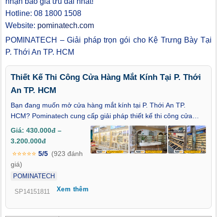
nhận báo giá ưu đãi nhất!
Hotline: 08 1800 1508
Website:
pominatech.com
POMINATECH – Giải pháp trọn gói cho Kệ Trưng Bày Tại
P. Thới An TP. HCM
Thiết Kế Thi Công Cửa Hàng Mắt Kính Tại P. Thới
An TP. HCM
Bạn đang muốn mở cửa hàng mắt kính tại P. Thới An TP.
HCM? Pominatech cung cấp giải pháp thiết kế thi công cửa
hàng mắt kính trọn gói, từ khảo sát, thiết kế 2D–3D, sản xuất
Giá: 430.000đ –
kệ trưng bày đến thi công hoàn thiện. Không gian sang trọng –
3.200.000đ
bố trí khoa học – thu hút khách ngay từ ngày đầu mở bán. Liên
⭐⭐⭐⭐⭐
5/5
(923 đánh
hệ Pominatech ngay hôm nay để nhận bản vẽ mẫu và báo giá
giá)
ưu đãi nhất!
POMINATECH
Xem thêm
SP14151811