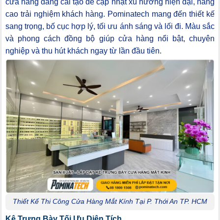
cửa hàng đang cải tạo để cập nhật xu hướng hiện đại, nâng
cao trải nghiệm khách hàng. Pominatech mang đến thiết kế
sang trọng, bố cục hợp lý, tối ưu ánh sáng và lối đi. Màu sắc
và phong cách đồng bộ giúp cửa hàng nổi bật, chuyên
nghiệp và thu hút khách ngay từ lần đầu tiên.
Thiết Kế Thi Công Cửa Hàng Mắt Kính Tại P. Thới An TP. HCM
Kệ Trưng Bày Tối Ưu Diện Tích