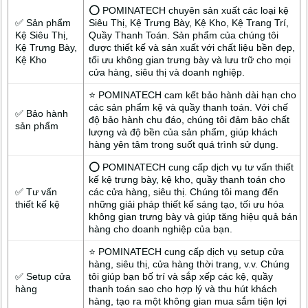
⭕ POMINATECH chuyên sản xuất các loại kệ
✅ Sản phẩm
Siêu Thị, Kệ Trưng Bày, Kệ Kho, Kệ Trang Trí,
Kệ Siêu Thị,
Quầy Thanh Toán. Sản phẩm của chúng tôi
Kệ Trưng Bày,
được thiết kế và sản xuất với chất liệu bền đẹp,
Kệ Kho
tối ưu không gian trưng bày và lưu trữ cho mọi
cửa hàng, siêu thị và doanh nghiệp.
⭐ POMINATECH cam kết bảo hành dài hạn cho
các sản phẩm kệ và quầy thanh toán. Với chế
✅ Bảo hành
độ bảo hành chu đáo, chúng tôi đảm bảo chất
sản phẩm
lượng và độ bền của sản phẩm, giúp khách
hàng yên tâm trong suốt quá trình sử dụng.
⭕ POMINATECH cung cấp dịch vụ tư vấn thiết
kế kệ trưng bày, kệ kho, quầy thanh toán cho
✅ Tư vấn
các cửa hàng, siêu thị. Chúng tôi mang đến
thiết kế kệ
những giải pháp thiết kế sáng tạo, tối ưu hóa
không gian trưng bày và giúp tăng hiệu quả bán
hàng cho doanh nghiệp của bạn.
⭐ POMINATECH cung cấp dịch vụ setup cửa
hàng, siêu thị, cửa hàng thời trang, v.v. Chúng
✅ Setup cửa
tôi giúp bạn bố trí và sắp xếp các kệ, quầy
hàng
thanh toán sao cho hợp lý và thu hút khách
hàng, tạo ra một không gian mua sắm tiện lợi