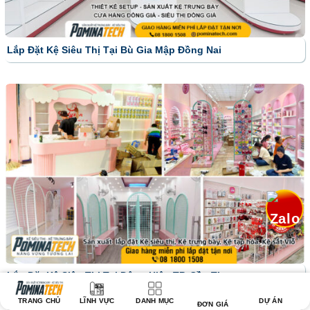
Lắp Đặt Kệ Siêu Thị Tại Bù Gia Mập Đồng Nai
Lắp Đặt Kệ Siêu Thị Tại Đông Hiệp TP. Cần Thơ
TRANG CHỦ
LĨNH VỰC
DANH MỤC
DỰ ÁN
ĐƠN GIÁ