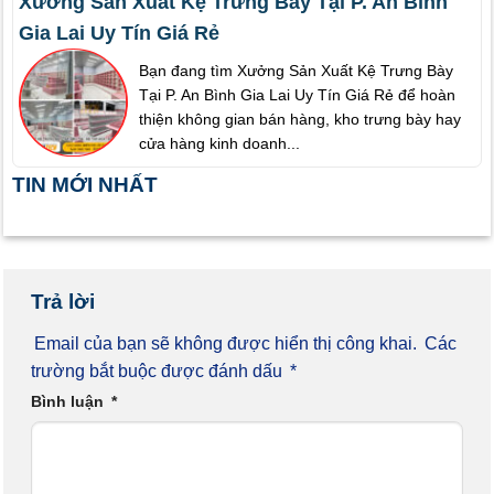
Xưởng Sản Xuất Kệ Trưng Bày Tại P. An Bình
Gia Lai Uy Tín Giá Rẻ
Bạn đang tìm Xưởng Sản Xuất Kệ Trưng Bày
Tại P. An Bình Gia Lai Uy Tín Giá Rẻ để hoàn
thiện không gian bán hàng, kho trưng bày hay
cửa hàng kinh doanh...
TIN MỚI NHẤT
Trả lời
Email của bạn sẽ không được hiển thị công khai.
Các
trường bắt buộc được đánh dấu
*
Bình luận
*