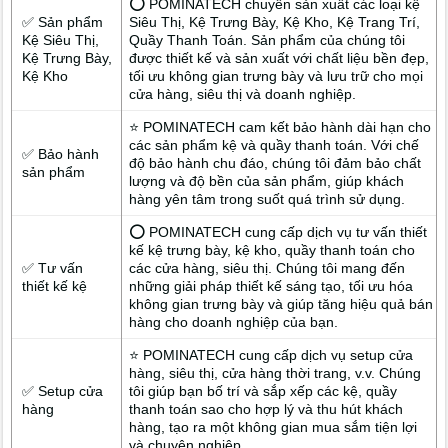
⭕ POMINATECH chuyên sản xuất các loại kệ
✅ Sản phẩm
Siêu Thị, Kệ Trưng Bày, Kệ Kho, Kệ Trang Trí,
Kệ Siêu Thị,
Quầy Thanh Toán. Sản phẩm của chúng tôi
Kệ Trưng Bày,
được thiết kế và sản xuất với chất liệu bền đẹp,
Kệ Kho
tối ưu không gian trưng bày và lưu trữ cho mọi
cửa hàng, siêu thị và doanh nghiệp.
⭐ POMINATECH cam kết bảo hành dài hạn cho
các sản phẩm kệ và quầy thanh toán. Với chế
✅ Bảo hành
độ bảo hành chu đáo, chúng tôi đảm bảo chất
sản phẩm
lượng và độ bền của sản phẩm, giúp khách
hàng yên tâm trong suốt quá trình sử dụng.
⭕ POMINATECH cung cấp dịch vụ tư vấn thiết
kế kệ trưng bày, kệ kho, quầy thanh toán cho
✅ Tư vấn
các cửa hàng, siêu thị. Chúng tôi mang đến
thiết kế kệ
những giải pháp thiết kế sáng tạo, tối ưu hóa
không gian trưng bày và giúp tăng hiệu quả bán
hàng cho doanh nghiệp của bạn.
⭐ POMINATECH cung cấp dịch vụ setup cửa
hàng, siêu thị, cửa hàng thời trang, v.v. Chúng
✅ Setup cửa
tôi giúp bạn bố trí và sắp xếp các kệ, quầy
hàng
thanh toán sao cho hợp lý và thu hút khách
hàng, tạo ra một không gian mua sắm tiện lợi
và chuyên nghiệp.