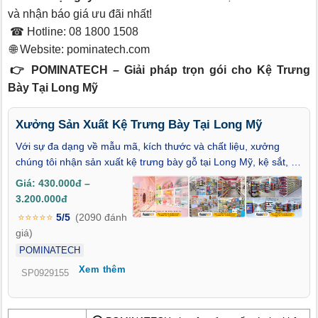
và nhận báo giá ưu đãi nhất!
☎ Hotline: 08 1800 1508
🌐 Website:
pominatech.com
👉 POMINATECH – Giải pháp trọn gói cho Kệ Trưng
Bày Tại Long Mỹ
Xưởng Sản Xuất Kệ Trưng Bày Tại Long Mỹ
Với sự đa dạng về mẫu mã, kích thước và chất liệu, xưởng
chúng tôi nhận sản xuất kệ trưng bày gỗ tại Long Mỹ, kệ sắt, kệ
V lỗ và nhiều loại kệ chuyên dụng cho từng lĩnh vực. Không chỉ
Giá: 430.000đ –
giúp không gian bán hàng thêm sang trọng, chuyên nghiệp, các
3.200.000đ
mẫu kệ còn góp phần tạo ấn tượng mạnh với khách hàng ngay
⭐⭐⭐⭐⭐
5/5
(2090 đánh
từ lần đầu ghé thăm.
giá)
POMINATECH
Xem thêm
SP0929155