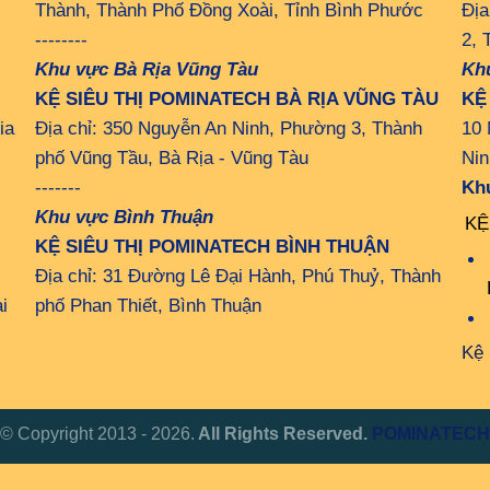
Thành, Thành Phố Đồng Xoài, Tỉnh Bình Phước
Địa
--------
2, 
Khu vực Bà Rịa Vũng Tàu
Kh
KỆ SIÊU THỊ POMINATECH BÀ RỊA VŨNG TÀU
KỆ
ia
Địa chỉ: 350 Nguyễn An Ninh, Phường 3, Thành
10 
phố Vũng Tầu, Bà Rịa - Vũng Tàu
Nin
-------
Kh
Khu vực Bình Thuận
KỆ
KỆ SIÊU THỊ POMINATECH BÌNH THUẬN
Địa chỉ: 31 Đường Lê Đại Hành, Phú Thuỷ, Thành
i
phố Phan Thiết, Bình Thuận
Kệ 
© Copyright 2013 - 2026.
All Rights Reserved.
POMINATECH