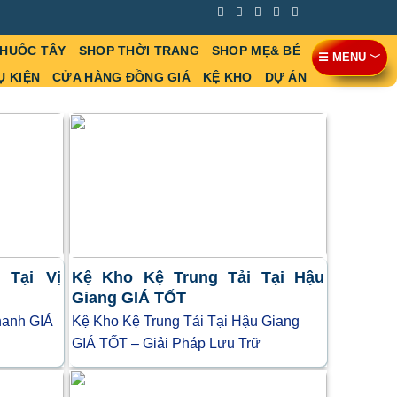
THUỐC TÂY
SHOP THỜI TRANG
SHOP MẸ& BÉ
☰ MENU ﹀
Ụ KIỆN
CỬA HÀNG ĐỒNG GIÁ
KỆ KHO
DỰ ÁN
 Tại Vị
Kệ Kho Kệ Trung Tải Tại Hậu
Giang GIÁ TỐT
hanh GIÁ
Kệ Kho Kệ Trung Tải Tại Hậu Giang
GIÁ TỐT – Giải Pháp Lưu Trữ