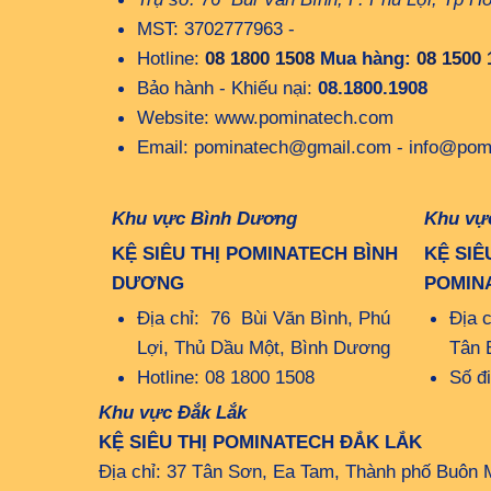
MST: 3702777963 -
Hotline:
08 1800 1508
Mua hàng:
08 1500 
Bảo hành - Khiếu nại:
08.1800.1908
Website: www.pominatech.com
Email: pominatech@gmail.com - info@pom
Khu vực Bình Dương
Khu vự
KỆ SIÊU THỊ POMINATECH BÌNH
KỆ SIÊ
DƯƠNG
POMIN
Địa chỉ: 76 Bùi Văn Bình, Phú
Địa 
Lợi, Thủ Dầu Một, Bình Dương
Tân 
Hotline: 08 1800 1508
Số đ
Khu vực Đắk Lắk
KỆ SIÊU THỊ POMINATECH ĐẮK LẮK
Địa chỉ: 37 Tân Sơn, Ea Tam, Thành phố Buôn 