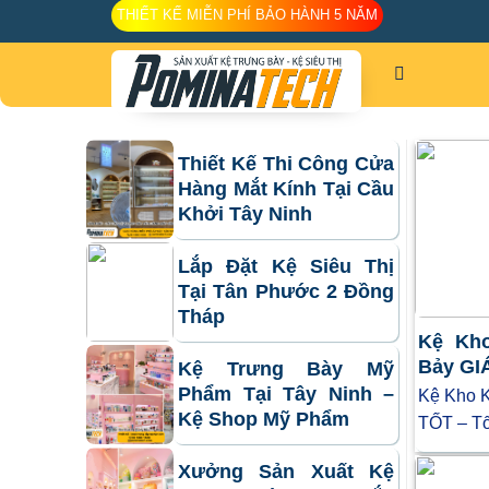
Skip
THIẾT KẾ MIỄN PHÍ BẢO HÀNH 5 NĂM
to
content
Thiết Kế Thi Công Cửa
Hàng Mắt Kính Tại Cầu
Khởi Tây Ninh
Lắp Đặt Kệ Siêu Thị
Tại Tân Phước 2 Đồng
Tháp
Kệ Kho
Bảy GI
Kệ Trưng Bày Mỹ
Phẩm Tại Tây Ninh –
Kệ Kho K
Kệ Shop Mỹ Phẩm
TỐT – Tố
Xưởng Sản Xuất Kệ