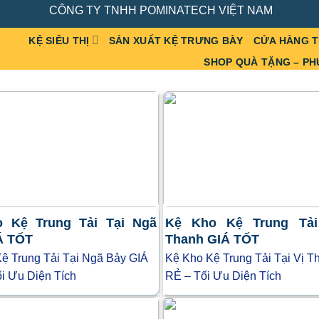
CÔNG TY TNHH POMINATECH VIỆT NAM
KỆ SIÊU THỊ
SẢN XUẤT KỆ TRƯNG BÀY
CỬA HÀNG 
SHOP QUÀ TẶNG – PH
 Kệ Trung Tải Tại Ngã
Kệ Kho Kệ Trung Tải
Á TỐT
Thanh GIÁ TỐT
ệ Trung Tải Tại Ngã Bảy GIÁ
Kệ Kho Kệ Trung Tải Tại Vị T
i Ưu Diện Tích
RẺ – Tối Ưu Diện Tích