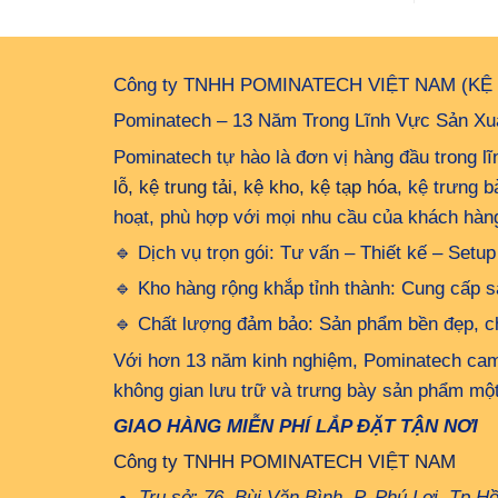
Công ty TNHH POMINATECH VIỆT NAM (KỆ
Pominatech – 13 Năm Trong Lĩnh Vực Sản Xuấ
Pominatech tự hào là đơn vị hàng đầu trong l
lỗ, kệ trung tải, kệ kho, kệ tạp hóa
, kệ trưng 
hoạt, phù hợp với mọi nhu cầu của khách hàn
🔹 Dịch vụ trọn gói: Tư vấn – Thiết kế – Set
🔹 Kho hàng rộng khắp tỉnh thành: Cung cấp s
🔹 Chất lượng đảm bảo: Sản phẩm bền đẹp, chị
Với hơn 13 năm kinh nghiệm, Pominatech cam 
không gian lưu trữ và trưng bày sản phẩm một
GIAO HÀNG MIỄN PHÍ LẮP ĐẶT TẬN NƠI
Công ty TNHH POMINATECH VIỆT NAM
Trụ sở: 76 Bùi Văn Bình, P. Phú Lợi, Tp H