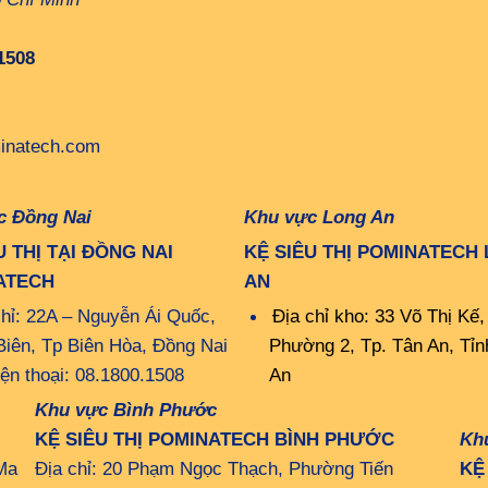
1508
inatech.com
c Đồng Nai
Khu vực Long An
U THỊ TẠI ĐỒNG NAI
KỆ SIÊU THỊ POMINATECH
ATECH
AN
chỉ: 22A – Nguyễn Ái Quốc,
Địa chỉ kho: 33 Võ Thị Kế,
Biên, Tp Biên Hòa, Đồng Nai
Phường 2, Tp. Tân An, Tỉn
iện thoại: 08.1800.1508
An
Khu vực Bình Phước
KỆ SIÊU THỊ POMINATECH BÌNH PHƯỚC
Kh
Ma
Địa chỉ: 20 Phạm Ngọc Thạch, Phường Tiến
KỆ