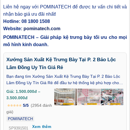
Liên hệ ngay với POMINATECH để được tư vấn chi tiết và
nhận báo giá ưu đãi nhất!
Hotline: 08 1800 1508
Website:
pominatech.com
POMINATECH – Giải pháp kệ trưng bày tối ưu cho mọi
mô hình kinh doanh.
Xưởng Sản Xuất Kệ Trưng Bày Tại P. 2 Bảo Lộc
Lâm Đồng Uy Tín Giá Rẻ
Bạn đang tìm Xưởng Sản Xuất Kệ Trưng Bày Tại P. 2 Bảo Lộc
Lâm Đồng Uy Tín Giá Rẻ để đầu tư hệ thống kệ phù hợp cho
cửa hàng, đại lý hoặc điểm bán lẻ tại khu vực trung tâm Bảo
Giá: 1.500.000đ –
Lộc? Với nhu cầu trưng bày ngày càng đa dạng, việc lựa chọn
3.500.000đ
kệ đúng công năng và đúng mặt bằng ngay từ đầu sẽ giúp cửa
⭐⭐⭐⭐⭐
5/5
(2954 đánh
hàng vận hành hiệu quả và hạn chế chi phí phát sinh. Tại P. 2
giá)
Bảo Lộc, nhiều chủ cửa hàng đã chuyển hướng làm việc trực
POMINATECH
tiếp với xưởng sản xuất để chủ động về thiết kế và ngân sách.
Xem thêm
POMINATECH hiện là xưởng gia công kệ trưng bày được khách
SP9391501