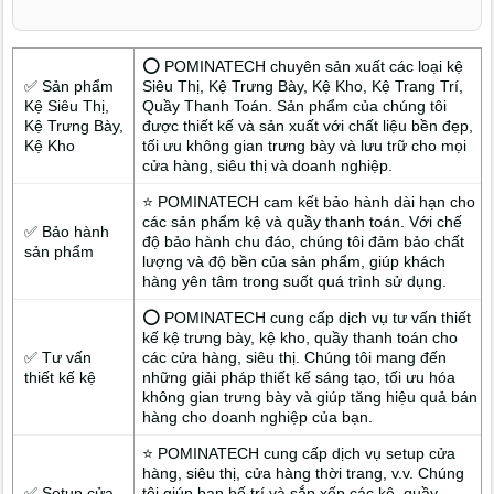
hàng tại khu vực P. 2 Bảo Lộc tin tưởng lựa chọn, nhờ giải pháp
thực tế và quy trình sản xuất trực tiếp.
⭕ POMINATECH chuyên sản xuất các loại kệ
✅ Sản phẩm
Siêu Thị, Kệ Trưng Bày, Kệ Kho, Kệ Trang Trí,
Kệ Siêu Thị,
Quầy Thanh Toán. Sản phẩm của chúng tôi
Kệ Trưng Bày,
được thiết kế và sản xuất với chất liệu bền đẹp,
Kệ Kho
tối ưu không gian trưng bày và lưu trữ cho mọi
cửa hàng, siêu thị và doanh nghiệp.
⭐ POMINATECH cam kết bảo hành dài hạn cho
các sản phẩm kệ và quầy thanh toán. Với chế
✅ Bảo hành
độ bảo hành chu đáo, chúng tôi đảm bảo chất
sản phẩm
lượng và độ bền của sản phẩm, giúp khách
hàng yên tâm trong suốt quá trình sử dụng.
⭕ POMINATECH cung cấp dịch vụ tư vấn thiết
kế kệ trưng bày, kệ kho, quầy thanh toán cho
✅ Tư vấn
các cửa hàng, siêu thị. Chúng tôi mang đến
thiết kế kệ
những giải pháp thiết kế sáng tạo, tối ưu hóa
không gian trưng bày và giúp tăng hiệu quả bán
hàng cho doanh nghiệp của bạn.
⭐ POMINATECH cung cấp dịch vụ setup cửa
hàng, siêu thị, cửa hàng thời trang, v.v. Chúng
✅ Setup cửa
tôi giúp bạn bố trí và sắp xếp các kệ, quầy