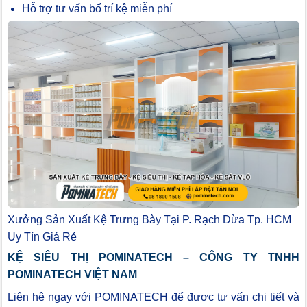
Hỗ trợ tư vấn bố trí kệ miễn phí
Xưởng Sản Xuất Kệ Trưng Bày Tại P. Rạch Dừa Tp. HCM
Uy Tín Giá Rẻ
KỆ SIÊU THỊ POMINATECH – CÔNG TY TNHH
POMINATECH VIỆT NAM
Liên hệ ngay với POMINATECH để được tư vấn chi tiết và