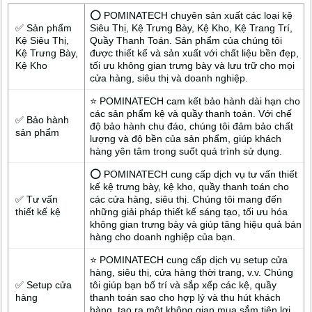
⭕ POMINATECH chuyên sản xuất các loại kệ
✅ Sản phẩm
Siêu Thị, Kệ Trưng Bày, Kệ Kho, Kệ Trang Trí,
Kệ Siêu Thị,
Quầy Thanh Toán. Sản phẩm của chúng tôi
Kệ Trưng Bày,
được thiết kế và sản xuất với chất liệu bền đẹp,
Kệ Kho
tối ưu không gian trưng bày và lưu trữ cho mọi
cửa hàng, siêu thị và doanh nghiệp.
⭐ POMINATECH cam kết bảo hành dài hạn cho
các sản phẩm kệ và quầy thanh toán. Với chế
✅ Bảo hành
độ bảo hành chu đáo, chúng tôi đảm bảo chất
sản phẩm
lượng và độ bền của sản phẩm, giúp khách
hàng yên tâm trong suốt quá trình sử dụng.
⭕ POMINATECH cung cấp dịch vụ tư vấn thiết
kế kệ trưng bày, kệ kho, quầy thanh toán cho
✅ Tư vấn
các cửa hàng, siêu thị. Chúng tôi mang đến
thiết kế kệ
những giải pháp thiết kế sáng tạo, tối ưu hóa
không gian trưng bày và giúp tăng hiệu quả bán
hàng cho doanh nghiệp của bạn.
⭐ POMINATECH cung cấp dịch vụ setup cửa
hàng, siêu thị, cửa hàng thời trang, v.v. Chúng
✅ Setup cửa
tôi giúp bạn bố trí và sắp xếp các kệ, quầy
hàng
thanh toán sao cho hợp lý và thu hút khách
hàng, tạo ra một không gian mua sắm tiện lợi