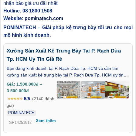
nhận báo giá ưu đãi nhất!
Hotline: 08 1800 1508
Website:
pominatech.com
POMINATECH – Giải pháp kệ trưng bày tối ưu cho mọi
mô hình kinh doanh.
Xưởng Sản Xuất Kệ Trưng Bày Tại P. Rạch Dừa
Tp. HCM Uy Tín Giá Rẻ
Bạn đang kinh doanh tại P. Rạch Dừa Tp. HCM và cần tìm
xưởng sản xuất kệ trưng bày tại P. Rạch Dừa Tp. HCM uy tín
giá rẻ để hoàn thiện không gian cửa hàng, showroom hay siêu
Giá: 1.500.000đ –
thị mini? Làm sao để lựa chọn hệ kệ trưng bày vừa bền chắc,
3.500.000đ
bố trí hợp lý, lại phù hợp với diện tích và ngân sách kinh doanh
⭐⭐⭐⭐⭐
5/5
(2140 đánh
tại khu vực Rạch Dừa? Với hơn 13 năm kinh nghiệm trong lĩnh
giá)
vực sản xuất – thiết kế kệ trưng bày, POMINATECH là xưởng
POMINATECH
sản xuất trực tiếp, chuyên cung cấp các giải pháp kệ trưng bày
Xem thêm
theo yêu cầu, phù hợp đa dạng ngành hàng và mặt bằng kinh
SP14251912
doanh tại P. Rạch Dừa Tp. HCM.