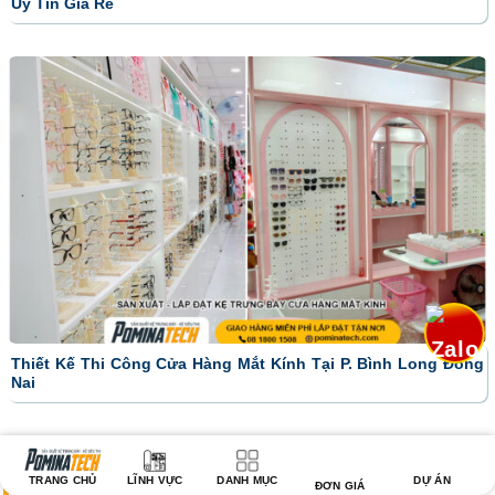
Uy Tín Giá Rẻ
Thiết Kế Thi Công Cửa Hàng Mắt Kính Tại P. Bình Long Đồng
Nai
TRANG CHỦ
LĨNH VỰC
DANH MỤC
DỰ ÁN
ĐƠN GIÁ