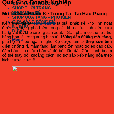
Quả Cho Doanh Nghiệp
CỬA HÀNG THUỐC TÂY
SHOP THỜI TRANG
SHOP MẸ& BÉ
Mô Tả Sản Phẩm Kệ Trung Tải Tại Hậu Giang
SHOP QUÀ TẶNG – PHỤ KIỆN
CỬA HÀNG ĐỒNG GIÁ
Kệ trung tải tại
Hậu Giang
là giải pháp kệ kho linh hoạt
KỆ KHO
được sử dụng phổ biến trong các kho chứa linh kiện, cửa
DỰ ÁN
hàng vật tư, kho xưởng sản xuất… Sản phẩm có thể lưu trữ
hàng hóa tải trọng trung bình từ
150kg đến 800kg mỗi tầng
,
Menu
phù hợp nhiều ngành nghề. Kệ được làm từ
thép sơn tĩnh
điện chống rỉ
, mâm tầng làm bằng tôn hoặc gỗ ép cao cấp,
đảm bảo tính chắc chắn và độ bền lâu dài. Các thanh beam
có thể thay đổi khoảng cách, hỗ trợ sắp xếp hàng hóa theo
kích thước thực tế.