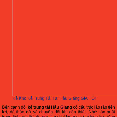
Kệ Kho Kệ Trung Tải Tại Hậu Giang GIÁ TỐT
Bên cạnh đó,
kệ trung tải Hậu Giang
có cấu trúc lắp ráp tiện
lợi, dễ tháo dỡ và chuyển đổi khi cần thiết. Nhờ sản xuất
trong tỉnh, giá thành hợp lý và tiết kiệm chi phí logistics. Đây