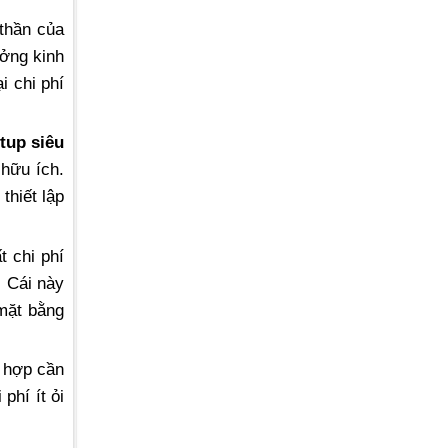
 thần của
ưởng kinh
i chi phí
tup siêu
hữu ích.
thiết lập
t chi phí
. Cái này
 mặt bằng
g hợp cần
phí ít ỏi