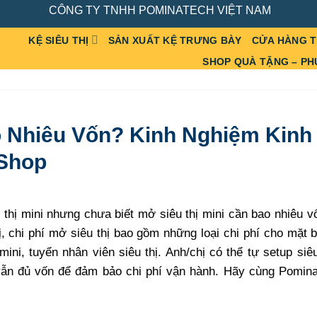
CÔNG TY TNHH POMINATECH VIỆT NAM
KỆ SIÊU THỊ
SẢN XUẤT KỆ TRƯNG BÀY
CỬA HÀNG 
SHOP QUÀ TẶNG – PH
o Nhiêu Vốn? Kinh Nghiệm Kinh
 Shop
 thị mini nhưng chưa biết mở siêu thị mini cần bao nhiêu 
, chi phí mở siêu thị bao gồm những loại chi phí cho mặt 
 mini, tuyển nhân viên siêu thị. Anh/chị có thể tự setup siêu
 vẫn đủ vốn để đảm bảo chi phí vận hành. Hãy cùng Pomina