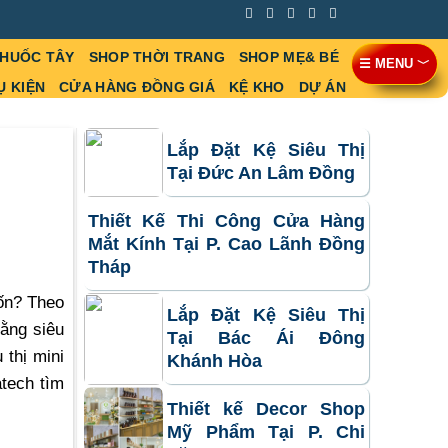
THUỐC TÂY
SHOP THỜI TRANG
SHOP MẸ& BÉ
☰ MENU ﹀
Ụ KIỆN
CỬA HÀNG ĐỒNG GIÁ
KỆ KHO
DỰ ÁN
Lắp Đặt Kệ Siêu Thị
Tại Đức An Lâm Đồng
Thiết Kế Thi Công Cửa Hàng
Mắt Kính Tại P. Cao Lãnh Đồng
Tháp
vốn? Theo
Lắp Đặt Kệ Siêu Thị
bằng siêu
Tại Bác Ái Đông
 thị mini
Khánh Hòa
tech tìm
Thiết kế Decor Shop
Mỹ Phẩm Tại P. Chi