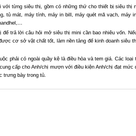
 với từng siêu thị, gồm có những thứ cho thiết bị siêu thị 
ng, tủ mát, máy tính, máy in bill, máy quét mã vạch, máy i
 handhel,…
ị để trả lời câu hỏi mở siêu thị mini cần bao nhiêu vốn. Nế
 được cơ sở vật chất tốt, làm nền tảng để kinh doanh siêu th
ộc phải có ngoài quầy kệ là điều hòa và tem giá. Các loại 
 cung cấp cho Anh/chị mượn với điều kiện Anh/chị đạt mức
 trưng bày trong tủ.