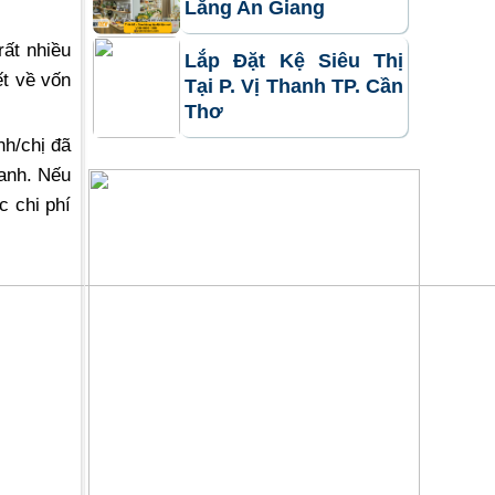
Lăng An Giang
rất nhiều
Lắp Đặt Kệ Siêu Thị
ết về vốn
Tại P. Vị Thanh TP. Cần
Thơ
nh/chị đã
oanh. Nếu
c chi phí