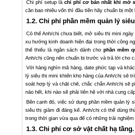
Chi phí setup là
chi phí cơ bản nhất khi mở s
cần bao nhiêu vốn thì đầu tiên hãy chuẩn bị một
1.2. Chi phí phần mềm quản lý siêu 
Có thể Anh/chị chưa biết, mở siêu thị mini ngà
xu hướng kinh doanh hiện đại trong thời công ng
thể thiếu là ngân sách dành cho
phần mềm qu
Anh/chị cũng nên chuẩn bị trước và trả lời cho c
Với hàng nghìn mã hàng, date phức tạp và khác
lý siêu thị mini khiến kho hàng của Anh/chị sẽ 
soát hợp lý và chặt chẽ, chắc chắn Anh/chị sẽ 
nào hết, khi nào sẽ phải liên hệ với nhà cung cấp
Bên cạnh đó, việc sử dụng phần mềm quản lý siê
siêu thị giảm đi đáng kể. Anh/chị có thể dùng t
trong thời gian vừa qua để có những trải nghiệm 
1.3. Chi phí cơ sở vật chất hạ tầng.