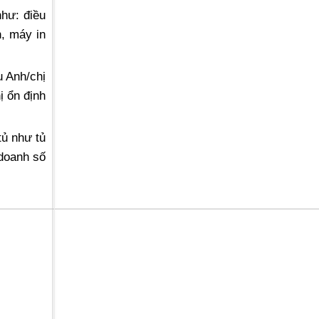
như: điều
n, máy in
u Anh/chị
ị ổn định
tủ như tủ
 doanh số