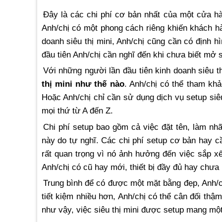
Đây là các chi phí cơ bản nhất của một cửa hà
Anh/chị có một phong cách riêng khiến khách h
doanh siêu thị mini, Anh/chị cũng cần có định hìn
đầu tiên Anh/chị cần nghĩ đến khi chưa biết mở s
Với những người lần đầu tiên kinh doanh siêu th
thị mini như thế nào
. Anh/chị có thể tham kh
Hoặc Anh/chị chỉ cần sử dụng dịch vụ setup siêu
mọi thứ từ A đến Z.
Chi phí setup bao gồm cả việc đặt tên, làm nhã
này do tự nghĩ. Các chi phí setup cơ bản hay c
rất quan trọng vì nó ảnh hưởng đến việc sắp xế
Anh/chị có cũ hay mới, thiết bị đầy đủ hay chưa
Trung bình để có được một mặt bằng đẹp, Anh/ch
tiết kiệm nhiều hơn, Anh/chị có thể cân đối thậm
như vậy, việc siêu thị mini được setup mang một 