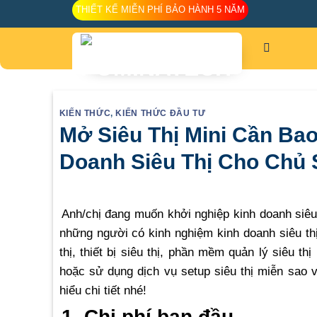
Skip
THIẾT KẾ MIỄN PHÍ BẢO HÀNH 5 NĂM
to
content
KIẾN THỨC
,
KIẾN THỨC ĐẦU TƯ
Mở Siêu Thị Mini Cần Ba
Doanh Siêu Thị Cho Chủ
Anh/chị đang muốn khởi nghiệp kinh doanh siêu
những người có kinh nghiệm kinh doanh siêu thị
thị, thiết bị siêu thị, phần mềm quản lý siêu thị
hoặc sử dụng dịch vụ setup siêu thị miễn sao
hiểu chi tiết nhé!
1. Chi phí ban đầu.