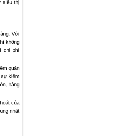
 siêu thị
hàng. Với
phí không
 chi phí
 mềm quản
ó sự kiểm
còn, hàng
thoát của
ụng nhất