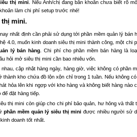
iêu thị mini
. Nếu Anh/chị đang băn khoăn chưa biết rõ mở
 khoản làm chi phí setup trước nhé!
thị mini.
y nay nhất định cần phải sử dụng tới phần mềm quản lý bán 
hệ 4.0, muốn kinh doanh siêu thị mini thành công, một chi 
ản lý bán hàng
. Chi phí cho phần mềm bán hàng là loại
âu hỏi mở siêu thị mini cần bao nhiêu vốn.
 nhau, cập nhật hàng ngày, hàng giờ, việc không có phần
trở thành kho chứa đồ lộn xộn chỉ trong 1 tuần. Nếu không c
phát hỏa lên khi ngợp với kho hàng và không biết hàng nào 
 để đặt hàng tiếp.
u thị mini còn giúp cho chi phí bảo quản, hư hỏng và thất 
hử
phần mềm quản lý siêu thị mini
được nhiều người sử d
kinh doanh tốt nhất.