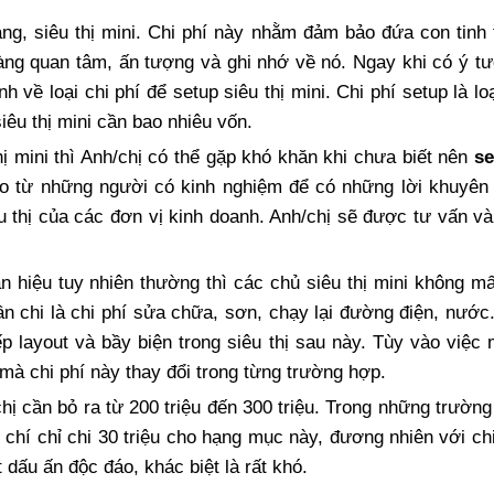
ng, siêu thị mini. Chi phí này nhằm đảm bảo đứa con tinh
àng quan tâm, ấn tượng và ghi nhớ về nó. Ngay khi có ý t
h về loại chi phí để setup siêu thị mini. Chi phí setup là loạ
iêu thị mini cần bao nhiêu vốn.
ị mini thì Anh/chị có thể gặp khó khăn khi chưa biết nên
se
ảo từ những người có kinh nghiệm để có những lời khuyên 
 thị của các đơn vị kinh doanh. Anh/chị sẽ được tư vấn và 
n hiệu tuy nhiên thường thì các chủ siêu thị mini không mấ
ần chi là chi phí sửa chữa, sơn, chạy lại đường điện, nước
p layout và bầy biện trong siêu thị sau này. Tùy vào việc
 mà chi phí này thay đổi trong từng trường hợp.
ị cần bỏ ra từ 200 triệu đến 300 triệu. Trong những trườn
 chí chỉ chi 30 triệu cho hạng mục này, đương nhiên với chi 
dấu ấn độc đáo, khác biệt là rất khó.