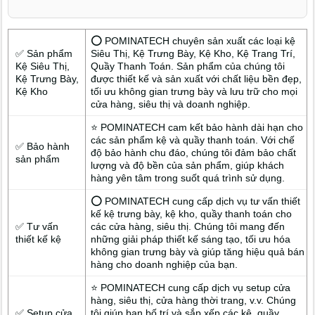
⭕ POMINATECH chuyên sản xuất các loại kệ
✅ Sản phẩm
Siêu Thị, Kệ Trưng Bày, Kệ Kho, Kệ Trang Trí,
Kệ Siêu Thị,
Quầy Thanh Toán. Sản phẩm của chúng tôi
Kệ Trưng Bày,
được thiết kế và sản xuất với chất liệu bền đẹp,
Kệ Kho
tối ưu không gian trưng bày và lưu trữ cho mọi
cửa hàng, siêu thị và doanh nghiệp.
⭐ POMINATECH cam kết bảo hành dài hạn cho
các sản phẩm kệ và quầy thanh toán. Với chế
✅ Bảo hành
độ bảo hành chu đáo, chúng tôi đảm bảo chất
sản phẩm
lượng và độ bền của sản phẩm, giúp khách
hàng yên tâm trong suốt quá trình sử dụng.
⭕ POMINATECH cung cấp dịch vụ tư vấn thiết
kế kệ trưng bày, kệ kho, quầy thanh toán cho
✅ Tư vấn
các cửa hàng, siêu thị. Chúng tôi mang đến
thiết kế kệ
những giải pháp thiết kế sáng tạo, tối ưu hóa
không gian trưng bày và giúp tăng hiệu quả bán
hàng cho doanh nghiệp của bạn.
⭐ POMINATECH cung cấp dịch vụ setup cửa
hàng, siêu thị, cửa hàng thời trang, v.v. Chúng
✅ Setup cửa
tôi giúp bạn bố trí và sắp xếp các kệ, quầy