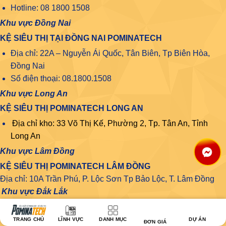
Hotline: 08 1800 1508
Khu vực Đồng Nai
KỆ SIÊU THỊ TẠI ĐỒNG NAI POMINATECH
Địa chỉ: 22A – Nguyễn Ái Quốc, Tân Biên, Tp Biên Hòa,
Đồng Nai
Số điện thoại: 08.1800.1508
Khu vực Long An
KỆ SIÊU THỊ POMINATECH LONG AN
Địa chỉ kho: 33 Võ Thị Kế, Phường 2, Tp. Tân An, Tỉnh
Long An
Khu vực Lâm Đồng
KỆ SIÊU THỊ POMINATECH LÂM ĐỒNG
Địa chỉ: 10A Trần Phú, P. Lộc Sơn Tp Bảo Lộc, T. Lâm Đồng
Khu vực Đắk Lắk
KỆ SIÊU THỊ POMINATECH ĐẮK LẮK
Địa chỉ: 37 Tân Sơn, Ea Tam, Thành phố Buôn Ma Thuột, Đắk
TRANG CHỦ
LĨNH VỰC
DANH MỤC
DỰ ÁN
ĐƠN GIÁ