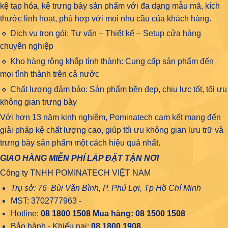
kệ tạp hóa
, kệ trưng bày sản phẩm với đa dạng mẫu mã, kích
thước linh hoạt, phù hợp với mọi nhu cầu của khách hàng.
🔹 Dịch vụ trọn gói: Tư vấn – Thiết kế – Setup cửa hàng
chuyên nghiệp
🔹 Kho hàng rộng khắp tỉnh thành: Cung cấp sản phẩm đến
mọi tỉnh thành trên cả nước
🔹 Chất lượng đảm bảo: Sản phẩm bền đẹp, chịu lực tốt, tối ưu
không gian trưng bày
Với hơn 13 năm kinh nghiệm, Pominatech cam kết mang đến
giải pháp kệ chất lượng cao, giúp tối ưu không gian lưu trữ và
trưng bày sản phẩm một cách hiệu quả nhất.
GIAO HÀNG MIỄN PHÍ LẮP ĐẶT TẬN NƠI
Công ty TNHH POMINATECH VIỆT NAM
Trụ sở: 76 Bùi Văn Bình, P. Phú Lợi, Tp Hồ Chí Minh
MST: 3702777963 -
Hotline:
08 1800 1508
Mua hàng:
08 1500 1508
Bảo hành - Khiếu nại:
08.1800.1908