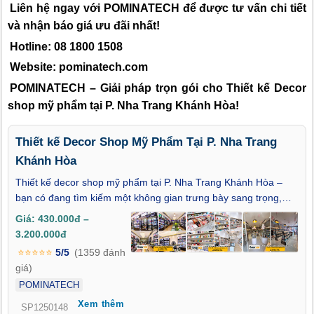
Liên hệ ngay với POMINATECH để được tư vấn chi tiết
và nhận báo giá ưu đãi nhất!
Hotline: 08 1800 1508
Website: pominatech.com
POMINATECH – Giải pháp trọn gói cho Thiết kế Decor
shop mỹ phẩm tại P. Nha Trang Khánh Hòa!
Thiết kế Decor Shop Mỹ Phẩm Tại P. Nha Trang
Khánh Hòa
Thiết kế decor shop mỹ phẩm tại P. Nha Trang Khánh Hòa –
bạn có đang tìm kiếm một không gian trưng bày sang trọng,
tinh tế và đủ sức chinh phục ánh nhìn ngay từ giây phút đầu
Giá: 430.000đ –
tiên? Trong thế giới làm đẹp, cách bày trí cửa hàng chính là
3.200.000đ
tấm gương phản chiếu đẳng cấp thương hiệu. Bài viết này sẽ
⭐⭐⭐⭐⭐
5/5
(1359 đánh
chia sẻ những ý tưởng và giải pháp thiết kế đột phá, giúp cửa
giá)
hàng mỹ phẩm của bạn không chỉ đẹp mắt mà còn mang dấu
POMINATECH
ấn riêng biệt, thu hút và giữ chân khách hàng.
Xem thêm
SP1250148